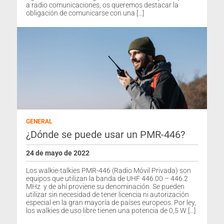
a radio comunicaciones, os queremos destacar la
obligación de comunicarse con una […]
GENERAL
¿Dónde se puede usar un PMR-446?
24 de mayo de 2022
Los walkie-talkies PMR-446 (Radio Móvil Privada) son
equipos que utilizan la banda de UHF 446.00 – 446.2
MHz y de ahí proviene su denominación. Se pueden
utilizar sin necesidad de tener licencia ni autorización
especial en la gran mayoría de países europeos. Por ley,
los walkies de uso libre tienen una potencia de 0,5 W […]