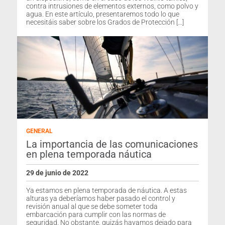
contra intrusiones de elementos externos, como polvo y
agua. En este artículo, presentaremos todo lo que
necesitáis saber sobre los Grados de Protección […]
GENERAL
La importancia de las comunicaciones
en plena temporada náutica
29 de junio de 2022
Ya estamos en plena temporada de náutica. A estas
alturas ya deberíamos haber pasado el control y
revisión anual al que se debe someter toda
embarcación para cumplir con las normas de
seguridad. No obstante, quizás hayamos dejado para