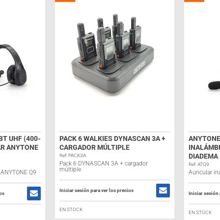
T UHF (400-
PACK 6 WALKIES DYNASCAN 3A +
ANYTONE
AR ANYTONE
CARGADOR MÚLTIPLE
INALÁMBR
DIADEMA
Ref: PACK3A
Pack 6 DYNASCAN 3A + cargador
Ref: ATQ9
múltiple
 ANYTONE Q9
Auricular i
Iniciar sesión para ver los precios
ios
Iniciar sesión
EN STOCK
EN STOCK