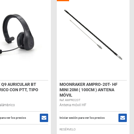
 Q9 AURICULAR BT
MOONRAKER AMPRO-20T- HF
ICO CON PTT, TIPO
MINI 20M ( 100CM ) ANTENA
MÓVIL
Ref: AMPRO20T
nalámbrico
Antena móvil HF
 para ver los precios
Iniciar sesión para ver los precios
RESÉRVELO