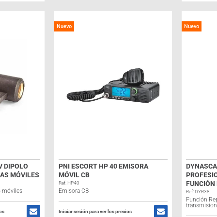
Nuevo
Nuevo
 DIPOLO
PNI ESCORT HP 40 EMISORA
DYNASCAN
AS MÓVILES
MÓVIL CB
PROFESIO
FUNCIÓN
Ref: HP40
s móviles
Emisora CB
Ref: DYR38
Función Re
transmision
ios
Iniciar sesión para ver los precios