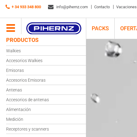
+ 34 933 348 800
info@pihernz.com
Contacto
Vacaciones d
PACKS
OFERT
PRODUCTOS
Walkies
Accesorios Walkies
Emisoras
Accesorios Emisoras
Antenas
Accesorios de antenas
Alimentación
Medición
Receptores y scanners