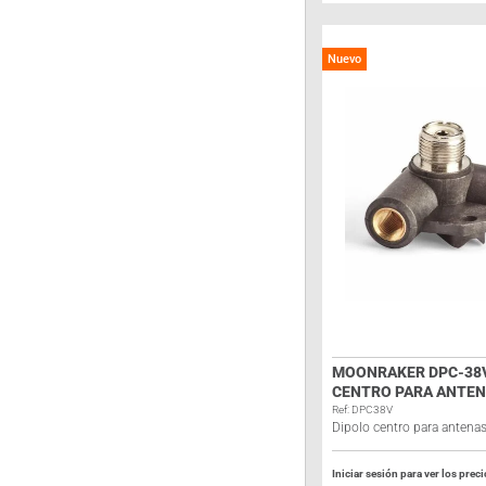
Nuevo
MOONRAKER DPC-38V
CENTRO PARA ANTEN
Ref: DPC38V
Dipolo centro para antena
Iniciar sesión para ver los prec