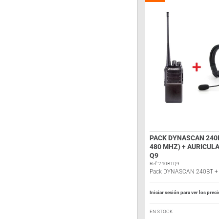
PACK DYNASCAN 240B
480 MHZ) + AURICUL
Q9
Ref: 240BTQ9
Pack DYNASCAN 240BT +
Iniciar sesión para ver los prec
EN STOCK