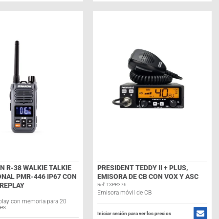
 R-38 WALKIE TALKIE
PRESIDENT TEDDY II + PLUS,
NAL PMR-446 IP67 CON
EMISORA DE CB CON VOX Y ASC
 REPLAY
Ref: TXPR376
Emisora móvil de CB
play con memoria para 20
es.
Iniciar sesión para ver los precios