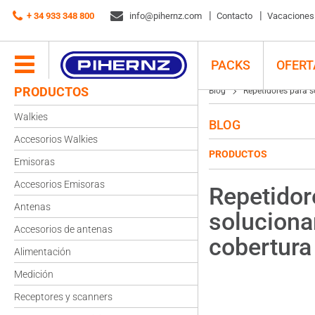
+ 34 933 348 800
info@pihernz.com
Contacto
Vacaciones d
PACKS
OFERT
PRODUCTOS
Blog
Repetidores para s
Walkies
BLOG
Accesorios Walkies
PRODUCTOS
Emisoras
Accesorios Emisoras
Repetidor
Antenas
soluciona
Accesorios de antenas
cobertura 
Alimentación
Medición
Receptores y scanners