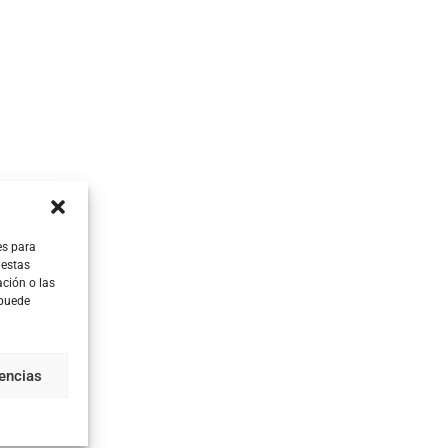
es para
 estas
ción o las
 puede
rencias