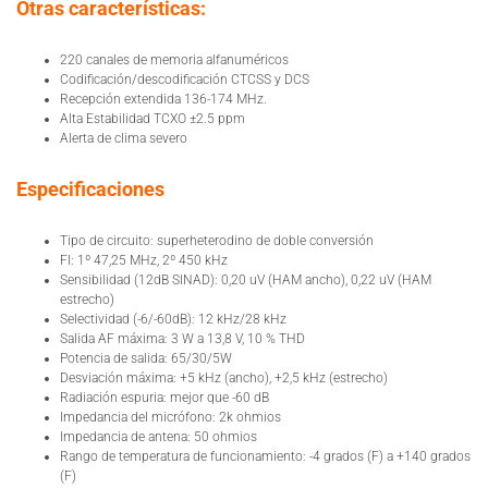
Otras características:
220 canales de memoria alfanuméricos
Codificación/descodificación CTCSS y DCS
Recepción extendida 136-174 MHz.
Alta Estabilidad TCXO ±2.5 ppm
Alerta de clima severo
Especificaciones
Tipo de circuito: superheterodino de doble conversión
FI: 1º 47,25 MHz, 2º 450 kHz
Sensibilidad (12dB SINAD): 0,20 uV (HAM ancho), 0,22 uV (HAM
estrecho)
Selectividad (-6/-60dB): 12 kHz/28 kHz
Salida AF máxima: 3 W a 13,8 V, 10 % THD
Potencia de salida: 65/30/5W
Desviación máxima: +5 kHz (ancho), +2,5 kHz (estrecho)
Radiación espuria: mejor que -60 dB
Impedancia del micrófono: 2k ohmios
Impedancia de antena: 50 ohmios
Rango de temperatura de funcionamiento: -4 grados (F) a +140 grados
(F)