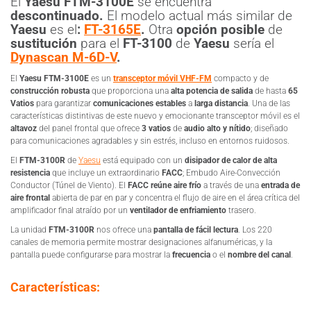
El
Yaesu FTM-3100E
se encuentra
descontinuado.
El modelo actual más similar de
Yaesu
es el
:
FT-3165E
.
Otra
opción posible
de
sustitución
para el
FT-3100
de
Yaesu
sería el
Dynascan M-6D-V
.
El
Yaesu FTM-3100E
es un
transceptor móvil VHF-FM
compacto y de
construcción robusta
que proporciona una
alta potencia de salida
de hasta
65
Vatios
para garantizar
comunicaciones estables
a
larga distancia
. Una de las
características distintivas de este nuevo y emocionante transceptor móvil es el
altavoz
del panel frontal que ofrece
3 vatios
de
audio alto y nítido
; diseñado
para comunicaciones agradables y sin estrés, incluso en entornos ruidosos.
El
FTM-3100R
de
Yaesu
está equipado con un
disipador de calor de alta
resistencia
que incluye un extraordinario
FACC
; Embudo Aire-Convección
Conductor (Túnel de Viento). El
FACC reúne aire frío
a través de una
entrada de
aire frontal
abierta de par en par y concentra el flujo de aire en el área crítica del
amplificador final atraído por un
ventilador de enfriamiento
trasero.
La unidad
FTM-3100R
nos ofrece una
pantalla de fácil lectura
. Los 220
canales de memoria permite mostrar designaciones alfanuméricas, y la
pantalla puede configurarse para mostrar la
frecuencia
o el
nombre del canal
.
Características: