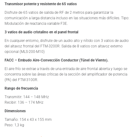
Transmisor potente y resistente de 65 vatios
Disfrute de 65 vatios de salida de RF de 2 metros para garantizar la
comunicación a larga distancia incluso en las situaciones más difíciles. Tipo:
Modulación de reactancia variable F3E.
3 vatios de audio cristalino en el panel frontal
En cualquier entorno, disfrute de un audio alto y nítido con 3 vatios de audio
del altavoz frontal del FTM-3200R. Salida de 8 vatios con altavoz externo
opcional (MLS-200-M10)
FACC – Embudo Aire-Convección Conductor (Túnel de Viento).
El aire frío se extrae a través de una entrada de aire frontal abierta y luego se
concentra sobre las áreas críticas de la sección del amplificador de potencia
(PA) del FTM-3100R.
Rango de frecuencia
Transmitir: 144 – 148 MHz
Recibir: 136 – 174 MHz
Dimensiones
Tamaño: 154 x 43 x 155 mm
Peso: 1,3 kg