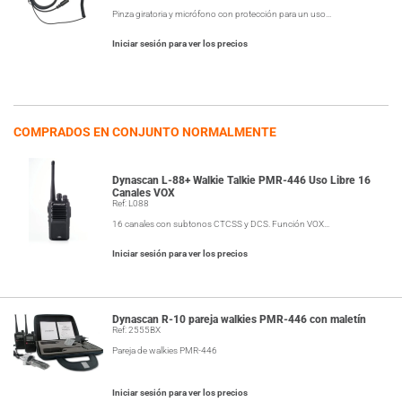
Pinza giratoria y micrófono con protección para un uso…
Iniciar sesión para ver los precios
COMPRADOS EN CONJUNTO NORMALMENTE
Dynascan L-88+ Walkie Talkie PMR-446 Uso Libre 16
Canales VOX
Ref: L088
16 canales con subtonos CTCSS y DCS. Función VOX…
Iniciar sesión para ver los precios
Dynascan R-10 pareja walkies PMR-446 con maletín
Ref: 2555BX
Pareja de walkies PMR-446
Iniciar sesión para ver los precios