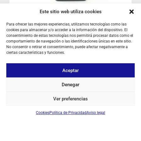
I
Este sitio web utiliza cookies
Para ofrecer las mejores experiencias, utilizamos tecnologías como las
cookies para almacenar y/o acceder a la información del dispositivo. El
DYNASCAN R-400 WALKIE PMR-446 PROFESIONAL
consentimiento de estas tecnologías nos permitirá procesar datos como el
Ref: R400
Walkie PMR-446
comportamiento de navegación o las identificaciones únicas en este sitio.
No consentir o retirar el consentimiento, puede afectar negativamente a
ciertas características y funciones.
Iniciar sesión para ver los precios
Aceptar
EN STOCK
Denegar
Ver preferencias
SOBRE NOSOTROS
Cookies
Política de Privacidad
Aviso legal
TU CUENTA
CONTACTO