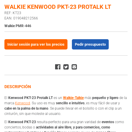
WALKIE KENWOOD PKT-23 PROTALK LT
REF: KT23
EAN: 019048212566
Walkie PMR-446
Iniciar sesión para ver los precios
Pedir presupuesto
DESCRIPCIÓN
El
Kenwood PKT-23 Protalk LT
es un
Walkie-Talkie
más
pequeño y ligero
de la
marca
Kenwood
. Su uso es muy
sencillo e intuitivo
, es muy fácil de usar y
cabe en la palma de la mano
. Se puede llevar en el bolsillo o con el clip a un
cinturón, sin que moleste al usuario.
El
Kenwood PKT-23
resulta perfecto para una gran varidad de
eventos
como
conciertos, bodas o
actividades al aire libre, y para comercios, como