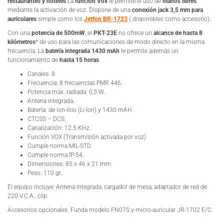
restaurantes y hoteles
.La
función Vox
le permite el uso de
manos libres
mediante la activación de voz. Dispone de una
conexión jack 3,5 mm para
auriculares
simple como los
Jetfon BR-1723
( disponibles como accesorio)..
Con una
potencia de 500mW
, el
PKT-23E
no ofrece un
alcance de hasta 8
kilómetros
* de uso para las comunicaciones de modo directo en la misma
frecuencia. La
batería integrada 1430 mAh
le permite además un
funcionamiento de
hasta 15 horas
.
Canales: 8.
Frecuencia: 8 frecuencias PMR 446.
Potencia máx. radiada: 0,5 W.
Antena integrada.
Batería: de ion-litio (Li-Ion) y 1430 mAH.
CTCSS – DCS.
Canalización: 12.5 KHz.
Función VOX (Transmisión activada por voz)
Cumple norma MIL-STD.
Cumple norma IP-54.
Dimensiones: 85 x 46 x 21 mm
Peso: 110 gr.
El equipo incluye: Antena integrada, cargador de mesa, adaptador de red de
220 V.C.A., clip.
Accesorios opcionales: Funda modelo FN07S y micro-auricular JR-1702 E/C.