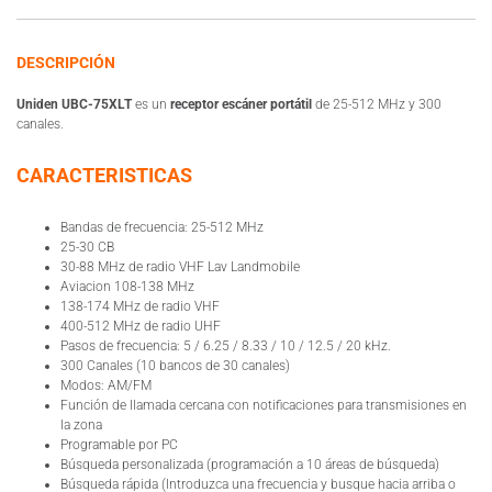
DESCRIPCIÓN
Uniden UBC-75XLT
es un
receptor escáner portátil
de 25-512 MHz y 300
canales.
CARACTERISTICAS
Bandas de frecuencia: 25-512 MHz
25-30 CB
30-88 MHz de radio VHF Lav Landmobile
Aviacion 108-138 MHz
138-174 MHz de radio VHF
400-512 MHz de radio UHF
Pasos de frecuencia: 5 / 6.25 / 8.33 / 10 / 12.5 / 20 kHz.
300 Canales (10 bancos de 30 canales)
Modos: AM/FM
Función de llamada cercana con notificaciones para transmisiones en
la zona
Programable por PC
Búsqueda personalizada (programación a 10 áreas de búsqueda)
Búsqueda rápida (Introduzca una frecuencia y busque hacia arriba o