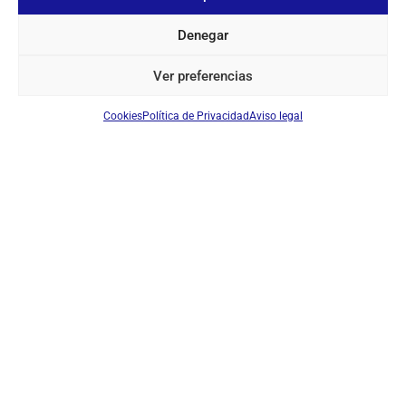
Denegar
SANGEAN WR-22 BT
Ver preferencias
Ref: 11307
Receptor de radio con bluetooth
Cookies
Política de Privacidad
Aviso legal
Iniciar sesión para ver los precios
EN STOCK