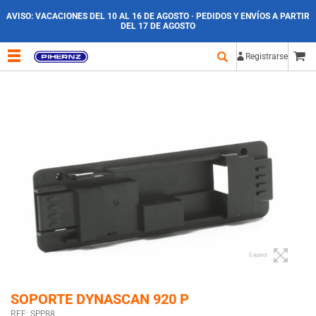
AVISO:
VACACIONES DEL 10 AL 16 DE AGOSTO · PEDIDOS Y ENVÍOS A PARTIR
DEL 17 DE AGOSTO
Registrarse
Expand
SOPORTE DYNASCAN 920 P
REF: SPP88