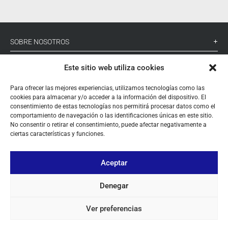
SOBRE NOSOTROS
TU CUENTA
Este sitio web utiliza cookies
CONTACTO
Para ofrecer las mejores experiencias, utilizamos tecnologías como las
cookies para almacenar y/o acceder a la información del dispositivo. El
SÍGUENOS
consentimiento de estas tecnologías nos permitirá procesar datos como el
comportamiento de navegación o las identificaciones únicas en este sitio.
No consentir o retirar el consentimiento, puede afectar negativamente a
ciertas características y funciones.
+ 34 933 348 800
Aceptar
info@pihernz.com
Denegar
Linkedin
Instagram
Ver preferencias