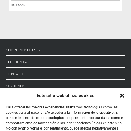
EN STOCK
I
SOBRE NOSOTROS
TU CUENTA
CONTACTO
SÍGUENOS
Este sitio web utiliza cookies
+ 34 933 348 800
Para ofrecer las mejores experiencias, utilizamos tecnologías como las
cookies para almacenar y/o acceder a la información del dispositivo. El
consentimiento de estas tecnologías nos permitirá procesar datos como el
comportamiento de navegación o las identificaciones únicas en este sitio.
info@pihernz.com
No consentir o retirar el consentimiento, puede afectar negativamente a