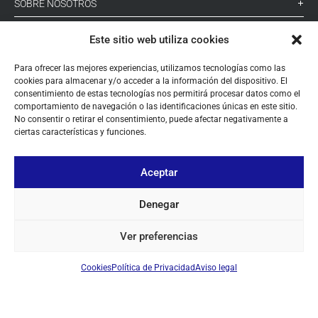
SOBRE NOSOTROS
TU CUENTA
Este sitio web utiliza cookies
CONTACTO
Para ofrecer las mejores experiencias, utilizamos tecnologías como las
cookies para almacenar y/o acceder a la información del dispositivo. El
SÍGUENOS
consentimiento de estas tecnologías nos permitirá procesar datos como el
comportamiento de navegación o las identificaciones únicas en este sitio.
No consentir o retirar el consentimiento, puede afectar negativamente a
ciertas características y funciones.
+ 34 933 348 800
Aceptar
info@pihernz.com
Denegar
Linkedin
Instagram
Ver preferencias
Cookies
Política de Privacidad
Aviso legal