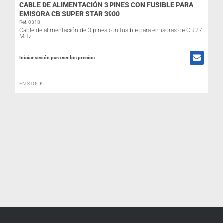
CABLE DE ALIMENTACIÓN 3 PINES CON FUSIBLE PARA
EMISORA CB SUPER STAR 3900
Ref: 0318
Cable de alimentación de 3 pines con fusible para emisoras de CB 27
MHz.
I
Iniciar sesión para ver los precios
EN STOCK
Y