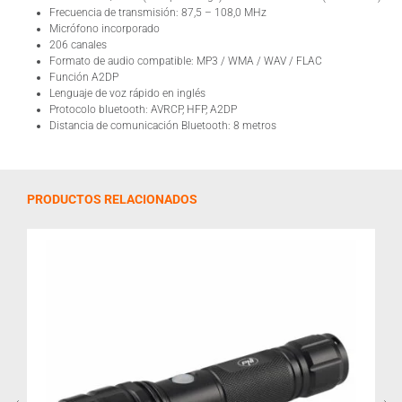
Frecuencia de transmisión: 87,5 – 108,0 MHz
Micrófono incorporado
206 canales
Formato de audio compatible: MP3 / WMA / WAV / FLAC
Función A2DP
Lenguaje de voz rápido en inglés
Protocolo bluetooth: AVRCP, HFP, A2DP
Distancia de comunicación Bluetooth: 8 metros
PRODUCTOS RELACIONADOS