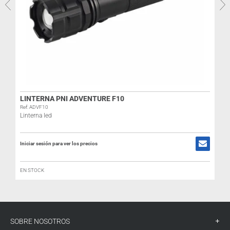
LINTERNA PNI ADVENTURE F10
R
Ref: ADVF10
E
Linterna led
I
Iniciar sesión para ver los precios
EN STOCK
SOBRE NOSOTROS