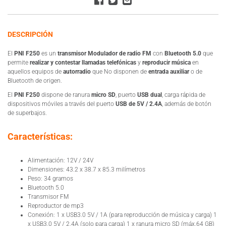
DESCRIPCIÓN
El
PNI F250
es un
transmisor Modulador de radio FM
con
Bluetooth 5.0
que
permite
realizar y contestar llamadas telefónicas
y
reproducir música
en
aquellos equipos de
autorradio
que No disponen de
entrada auxiliar
o de
Bluetooth de origen.
El
PNI F250
dispone de ranura
micro SD
, puerto
USB dual
, carga rápida de
dispositivos móviles a través del puerto
USB de 5V / 2.4A
, además de botón
de superbajos.
Características:
Alimentación: 12V / 24V
Dimensiones: 43.2 x 38.7 x 85.3 milímetros
Peso: 34 gramos
Bluetooth 5.0
Transmisor FM
Reproductor de mp3
Conexión: 1 x USB3.0 5V / 1A (para reproducción de música y carga) 1
x USB3.0 5V / 2.4A (solo para carga) 1 x ranura micro SD (máx.64 GB)