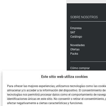
SOBRE NOSOTROS
Empresa
SAT
Catálogo
Novedades
Ofertas
Packs
Cómo comprar
Modalidades y costes de en
Este sitio web utiliza cookies
Garantía, cambios y devolu
Formas de pago e impuest
Condiciones generales de c
Para ofrecer las mejores experiencias, utilizamos tecnologías como las cooki
almacenar y/o acceder a la información del dispositivo. El consentimiento de
Aviso legal
tecnologías nos permitirá procesar datos como el comportamiento de navega
Política de Privacidad
identificaciones únicas en este sitio. No consentir o retirar el consentimiento,
Cookies
afectar negativamente a ciertas características y funciones.