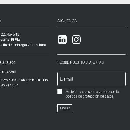
O
SÍGUENOS
-22, Nave 12
Linkedin
Instagram
ustrial El Pla
eliu de Llobregat / Barcelona
RECIBE NUESTRAS OFERTAS
3 348 800
ihernz.com
Jueves: 8h - 14h / 15h -18 .30h
 8h - 14:00h
He leído y estoy de acuerdo con la
política de protección de datos