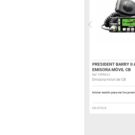
YAESU FT-891 TRANSCEPTOR HF Y
PRESIDENT BARRY II 
50 MHZ 100W
EMISORA MÓVIL CB
Ref: FT891
Ref: TXPR022
Transceptor HF / 50 Mhz
Emisora móvil de CB
Iniciar sesión para ver los precios
Iniciar sesión para ver los prec
RESÉRVELO
EN STOCK