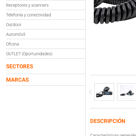
Receptores y scanners
Telefonía y conectividad
Outdoor
Automóvil
Oficina
OUTLET (Oportunidades)
SECTORES
MARCAS
DESCRIPCIÓN
Características generale