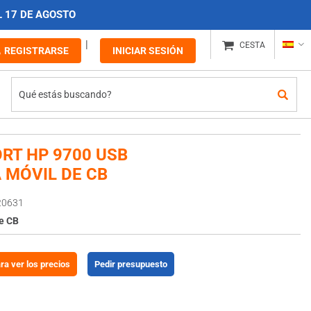
L 17 DE AGOSTO
CESTA
REGISTRARSE
INICIAR SESIÓN
ORT HP 9700 USB
 MÓVIL DE CB
20631
e CB
ara ver los precios
Pedir presupuesto