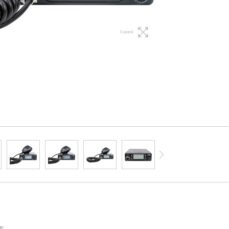
Expand
s: