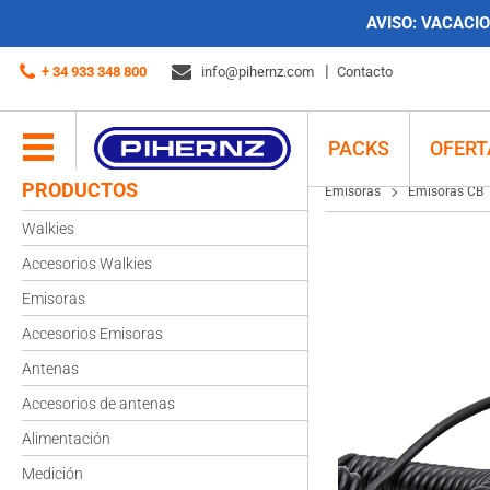
AVISO:
VACACION
Emisoras
Emisoras CB
PNI Escort HP 9700 USB Emisora móvil de CB
+ 34 933 348 800
info@pihernz.com
Contacto
PACKS
OFERT
PRODUCTOS
Emisoras
Emisoras CB
Walkies
Accesorios Walkies
Emisoras
Accesorios Emisoras
Antenas
Accesorios de antenas
Alimentación
Medición