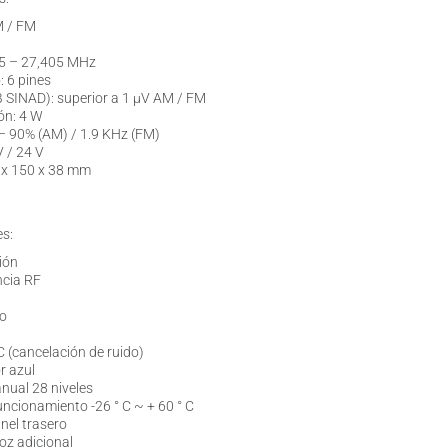
M / FM
65 – 27,405 MHz
: 6 pines
B SINAD): superior a 1 µV AM / FM
ón: 4 W
– 90% (AM) / 1.9 KHz (FM)
V / 24 V
 x 150 x 38 mm
es:
ión
ncia RF
do
C (cancelación de ruido)
r azul
nual 28 niveles
ncionamiento -26 ° C ~ + 60 ° C
nel trasero
oz adicional