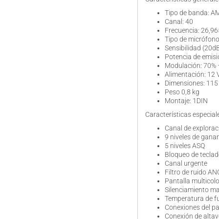
Tipo de banda: A
Canal: 40
Frecuencia: 26,9
Tipo de micrófono
Sensibilidad (20d
Potencia de emisi
Modulación: 70% 
Alimentación: 12 
Dimensiones: 115
Peso 0,8 kg
Montaje: 1DIN
Características especial
Canal de explorac
9 niveles de gana
5 niveles ASQ
Bloqueo de tecla
Canal urgente
Filtro de ruido AN
Pantalla multicolo
Silenciamiento ma
Temperatura de fu
Conexiones del pa
Conexión de altav