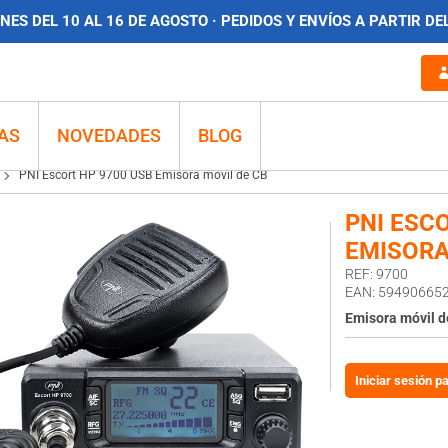
ES DEL 10 AL 16 DE AGOSTO · PEDIDOS Y ENVÍOS A PARTIR DE
AS
NOVEDADES
BLOG
PNI Escort HP 9700 USB Emisora móvil de CB
PNI ESC
EMISORA
REF: 9700
EAN: 59490665
Emisora móvil d
Iniciar sesión p