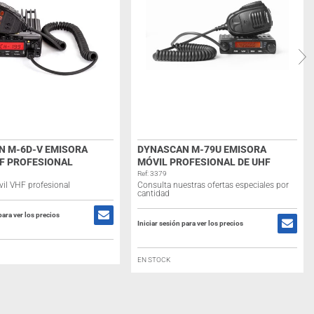
N M-6D-V EMISORA
DYNASCAN M-79U EMISORA
F PROFESIONAL
MÓVIL PROFESIONAL DE UHF
Ref: 3379
il VHF profesional
Consulta nuestras ofertas especiales por
cantidad
para ver los precios
Iniciar sesión para ver los precios
EN STOCK