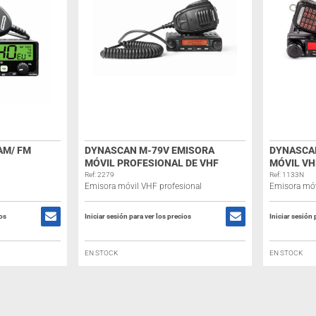
AM/ FM
DYNASCAN M-79V EMISORA
DYNASCA
MÓVIL PROFESIONAL DE VHF
MÓVIL VH
Ref: 2279
Ref: 1133N
Emisora móvil VHF profesional
Emisora móv
ios
Iniciar sesión para ver los precios
Iniciar sesión 
EN STOCK
EN STOCK