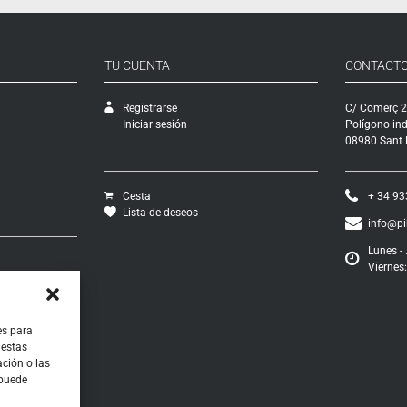
TU CUENTA
CONTACT
Registrarse
C/ Comerç 2
Iniciar sesión
Polígono ind
08980 Sant F
Cesta
+ 34 93
Lista de deseos
info@p
Lunes - 
Viernes:
vío
ciones
os
ontratación
es para
 estas
ción o las
 puede