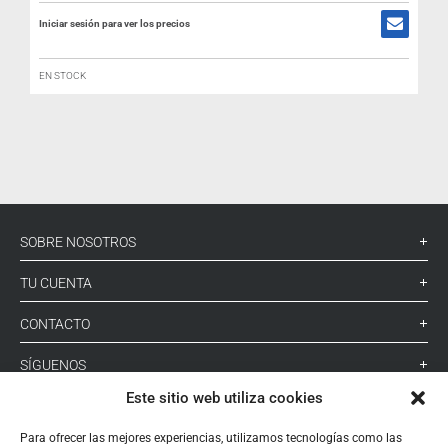
Iniciar sesión para ver los precios
I
EN STOCK
SOBRE NOSOTROS
TU CUENTA
CONTACTO
SÍGUENOS
Este sitio web utiliza cookies
+ 34 933 348 800
Para ofrecer las mejores experiencias, utilizamos tecnologías como las