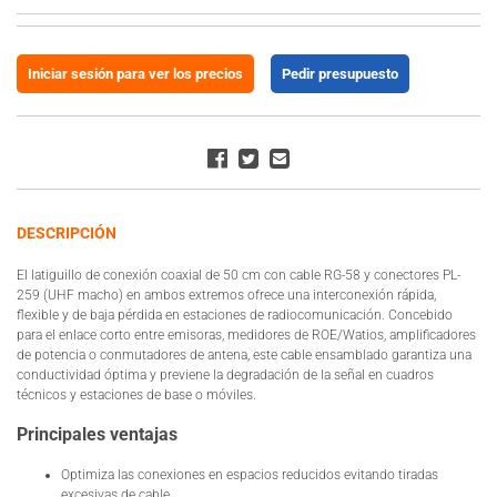
Iniciar sesión para ver los precios
Pedir presupuesto
DESCRIPCIÓN
El latiguillo de conexión coaxial de 50 cm con cable RG-58 y conectores PL-
259 (UHF macho) en ambos extremos ofrece una interconexión rápida,
flexible y de baja pérdida en estaciones de radiocomunicación. Concebido
para el enlace corto entre emisoras, medidores de ROE/Watios, amplificadores
de potencia o conmutadores de antena, este cable ensamblado garantiza una
conductividad óptima y previene la degradación de la señal en cuadros
técnicos y estaciones de base o móviles.
Principales ventajas
Optimiza las conexiones en espacios reducidos evitando tiradas
excesivas de cable.