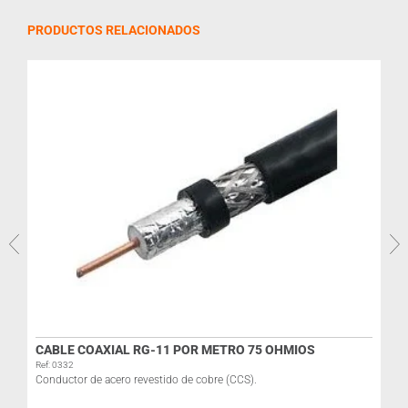
PRODUCTOS RELACIONADOS
CABLE COAXIAL RG-11 POR METRO 75 OHMIOS
Ref: 0332
R
Conductor de acero revestido de cobre (CCS).