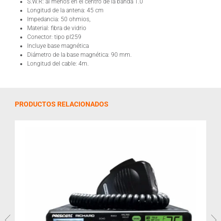
S.W.R: al menos en el centro de la banda 1.0
Longitud de la antena: 45 cm
Impedancia: 50 ohmios,
Material: fibra de vidrio
Conector: tipo pl259
Incluye base magnética
Diámetro de la base magnética: 90 mm.
Longitud del cable: 4m.
PRODUCTOS RELACIONADOS