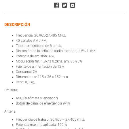
DESCRIPCIÓN
Frecuencia: 26.965-27.405 MHz,
40 canales AM / FM,
Tipo de micrófono de 6 pines,
Distorsión de la señal de audio menor que 5% 1 khz
Potencia de emisión: 4 w,
Modulación fm: 1.8khz 0.2khz, am: 85-95%
Fuente de alimentación de 12 v,
Consumo: 2A
Dimensiones: 115 x 36 x 152 mm
Peso: 0,8 kg,
Emisora:
ASQ (autómata silenciador)
Botón de canal de emergencia 9/19
Antena:
Frecuencia de trabajo: 26.965 – 27.405 mhz,
Potencia máxima aplicada: 150 w