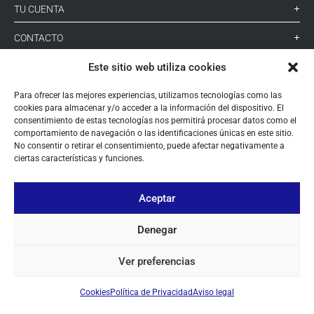
TU CUENTA
CONTACTO
SÍGUENOS
Este sitio web utiliza cookies
Para ofrecer las mejores experiencias, utilizamos tecnologías como las
cookies para almacenar y/o acceder a la información del dispositivo. El
+ 34 933 348 800
consentimiento de estas tecnologías nos permitirá procesar datos como el
comportamiento de navegación o las identificaciones únicas en este sitio.
No consentir o retirar el consentimiento, puede afectar negativamente a
ciertas características y funciones.
info@pihernz.com
Aceptar
Linkedin
Instagram
Denegar
Ver preferencias
Cookies
Política de Privacidad
Aviso legal
© ALL COPYRIGHT BY PIHERNZ