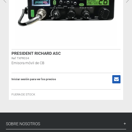
PRESIDENT RICHARD ASC
Ref: TXPR034
R
Emisora móvil de CB
Iniciar sesión para ver los precios
I
FUERA DE STOCK
SOBRE NOSOTROS