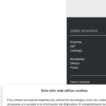
SOBRE NOSOTROS
Empresa
SAT
Catálogo
Novedades
Ofertas
Packs
Cómo comprar
Modalidades y costes de en
Este sitio web utiliza cookies
Garantía, cambios y devolu
Formas de pago e impuest
Condiciones generales de c
Para ofrecer las mejores experiencias, utilizamos tecnologías como las cooki
almacenar y/o acceder a la información del dispositivo. El consentimiento de