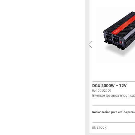
DCU 150W – 12V
DCU 2000W – 12V
Ref: DCU150
Ref: DCU2000
Inversor de onda modificada
Inversor de onda modifica
Iniciar sesión para ver los precios
Iniciar sesión para ver los prec
FUERA DE STOCK
EN STOCK