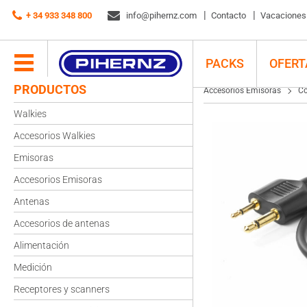
Accesorios Emisoras
+ 34 933 348 800
Conectores/Adaptadores
info@pihernz.com
P-01
Contacto
Vacaciones d
PACKS
OFERT
PRODUCTOS
Accesorios Emisoras
Co
Walkies
Accesorios Walkies
Emisoras
Accesorios Emisoras
Antenas
Accesorios de antenas
Alimentación
Medición
Receptores y scanners