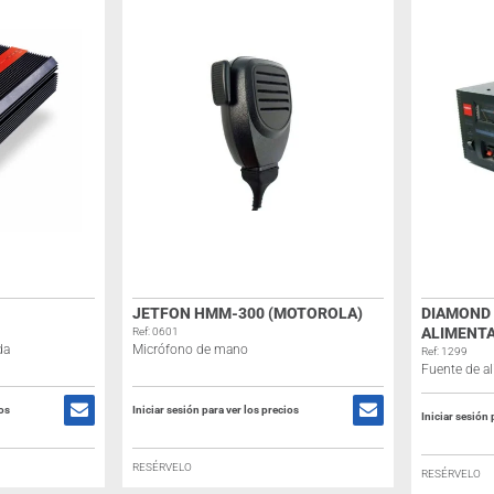
JETFON HMM-300 (MOTOROLA)
DIAMOND 
ALIMENTA
Ref: 0601
da
Micrófono de mano
Ref: 1299
Fuente de al
ios
Iniciar sesión para ver los precios
Iniciar sesión 
RESÉRVELO
RESÉRVELO