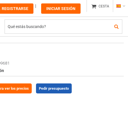
CESTA
REGISTRARSE
INICIAR SESIÓN
09681
ión
ara ver los precios
Pedir presupuesto