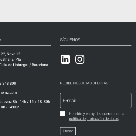
O
SÍGUENOS
-22, Nave 12
Linkedin
Instagram
ustrial El Pla
eliu de Llobregat / Barcelona
RECIBE NUESTRAS OFERTAS
3 348 800
ihernz.com
Jueves: 8h - 14h / 15h -18 .30h
 8h - 14:00h
He leído y estoy de acuerdo con la
política de protección de datos