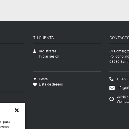
TU CUENTA
CONTACT
Registrarse
C/ Comerç 2
Iniciar sesión
Polígono ind
08980 Sant F
Cesta
+ 34 93
Lista de deseos
info@p
Lunes - 
Viernes:
vío
ciones
os
ontratación
es para
 estas