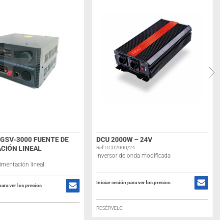
GSV-3000 FUENTE DE
DCU 2000W – 24V
CIÓN LINEAL
Ref: DCU2000/24
Inversor de onda modificada
imentación lineal
Iniciar sesión para ver los precios
para ver los precios
RESÉRVELO