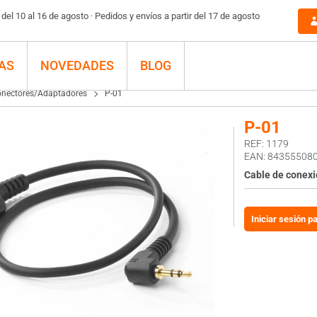
el 10 al 16 de agosto · Pedidos y envíos a partir del 17 de agosto
AS
NOVEDADES
BLOG
nectores/Adaptadores
P-01
P-01
REF: 1179
EAN: 84355508
Cable de conex
Iniciar sesión p