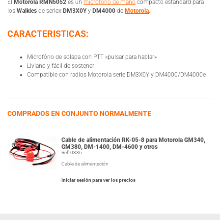
El
Motorola RMN5052
es un
micrófono de mano
compacto estandard para
los
Walkies
de seriex
DM3X0Y
y
DM4000
de
Motorola
.
CARACTERISTICAS:
Microfóno de solapa con PTT «pulsar para hablar»
Liviano y fácil de sostener
Compatible con radios Motorola serie DM3X0Y y DM4000/DM4000e
COMPRADOS EN CONJUNTO NORMALMENTE
Cable de alimentación RK-05-8 para Motorola GM340,
GM380, DM-1400, DM-4600 y otros
Ref: 0336
Cable de alimentación
Iniciar sesión para ver los precios