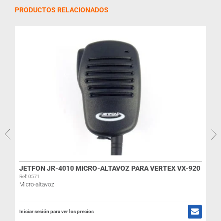
PRODUCTOS RELACIONADOS
JETFON JR-4010 MICRO-ALTAVOZ PARA VERTEX VX-920
Ref: 0571
Micro-altavoz
R
Iniciar sesión para ver los precios
I