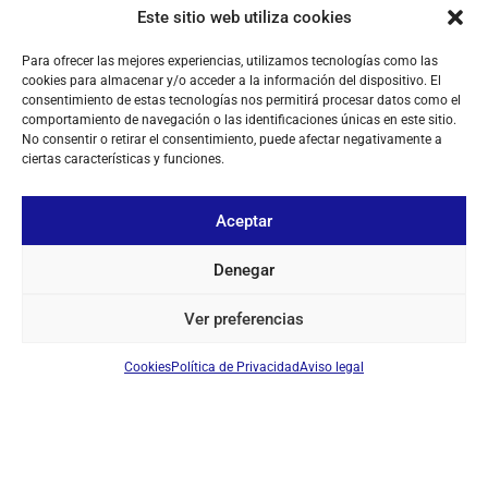
Este sitio web utiliza cookies
Para ofrecer las mejores experiencias, utilizamos tecnologías como las
cookies para almacenar y/o acceder a la información del dispositivo. El
consentimiento de estas tecnologías nos permitirá procesar datos como el
comportamiento de navegación o las identificaciones únicas en este sitio.
No consentir o retirar el consentimiento, puede afectar negativamente a
ciertas características y funciones.
DIAMOND BC200 ANTENA BASE UHF
Ref: 1115
Aceptar
Antena de base UHF
R
Denegar
Iniciar sesión para ver los precios
Ver preferencias
I
EN STOCK
Cookies
Política de Privacidad
Aviso legal