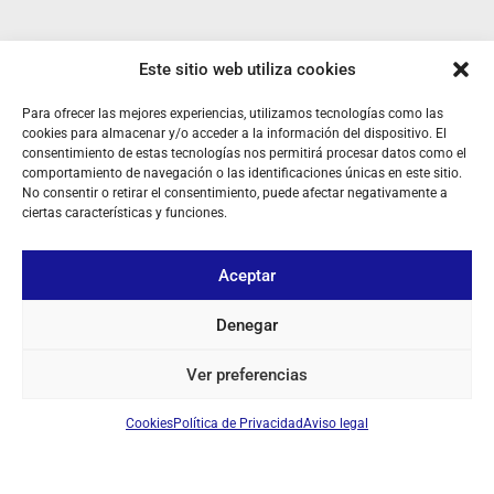
Este sitio web utiliza cookies
Para ofrecer las mejores experiencias, utilizamos tecnologías como las
SOBRE NOSOTROS
cookies para almacenar y/o acceder a la información del dispositivo. El
consentimiento de estas tecnologías nos permitirá procesar datos como el
comportamiento de navegación o las identificaciones únicas en este sitio.
TU CUENTA
No consentir o retirar el consentimiento, puede afectar negativamente a
ciertas características y funciones.
CONTACTO
SÍGUENOS
Aceptar
Denegar
+ 34 933 348 800
Ver preferencias
info@pihernz.com
Cookies
Política de Privacidad
Aviso legal