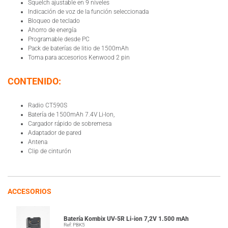
Squelch ajustable en 9 niveles
Indicación de voz de la función seleccionada
Bloqueo de teclado
Ahorro de energía
Programable desde PC
Pack de baterías de litio de 1500mAh
Toma para accesorios Kenwood 2 pin
CONTENIDO:
Radio CT590S
Batería de 1500mAh 7.4V Li-Ion,
Cargador rápido de sobremesa
Adaptador de pared
Antena
Clip de cinturón
ACCESORIOS
Batería Kombix UV-5R Li-ion 7,2V 1.500 mAh
Ref: PBK5