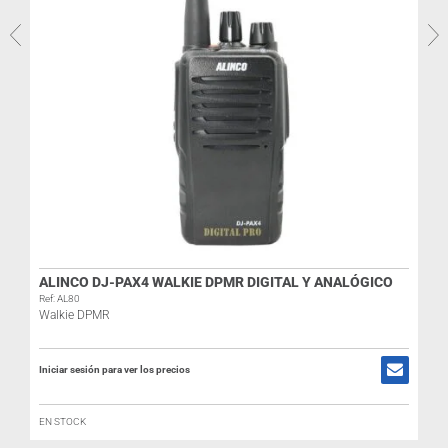
R
I
ALINCO DJ-PAX4 WALKIE DPMR DIGITAL Y ANALÓGICO
Ref: AL80
Walkie DPMR
Iniciar sesión para ver los precios
EN STOCK