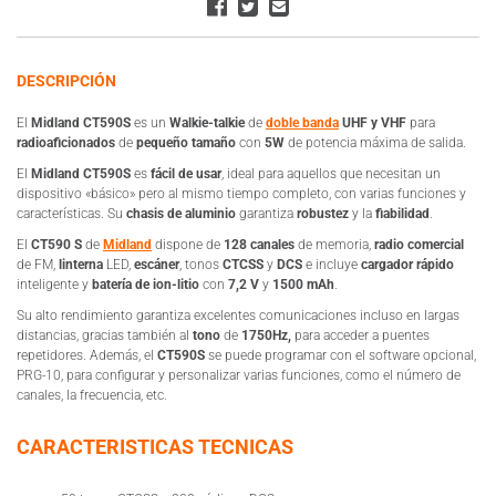
DESCRIPCIÓN
El
Midland CT590S
es un
Walkie-talkie
de
doble banda
UHF y VHF
para
radioaficionados
de
pequeño tamaño
con
5W
de potencia máxima de salida.
El
Midland CT590S
es
fácil de usar
, ideal para aquellos que necesitan un
dispositivo «básico» pero al mismo tiempo completo, con varias funciones y
características. Su
chasis de aluminio
garantiza
robustez
y la
fiabilidad
.
El
CT590 S
de
Midland
dispone de
128 canales
de memoria,
radio comercial
de FM,
linterna
LED,
escáner
, tonos
CTCSS
y
DCS
e incluye
cargador rápido
inteligente y
batería de ion-litio
con
7,2 V
y
1500 mAh
.
Su alto rendimiento garantiza excelentes comunicaciones incluso en largas
distancias, gracias también al
tono
de
1750Hz,
para acceder a puentes
repetidores. Además, el
CT590S
se puede programar con el software opcional,
PRG-10, para configurar y personalizar varias funciones, como el número de
canales, la frecuencia, etc.
CARACTERISTICAS TECNICAS