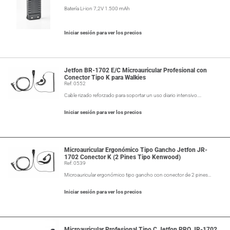
Batería Li-ion 7,2V 1.500 mAh
Iniciar sesión para ver los precios
Jetfon BR-1702 E/C Microauricular Profesional con
Conector Tipo K para Walkies
Ref: 0552
Cable rizado reforzado para soportar un uso diario intensivo.…
Iniciar sesión para ver los precios
Microauricular Ergonómico Tipo Gancho Jetfon JR-
1702 Conector K (2 Pines Tipo Kenwood)
Ref: 0539
Microauricular ergonómico tipo gancho con conector de 2 pines…
Iniciar sesión para ver los precios
Microauricular Profesional Tipo C Jetfon PRO JR-1702