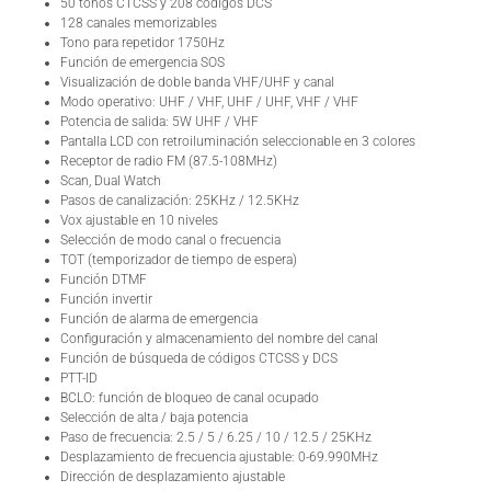
50 tonos CTCSS y 208 códigos DCS
128 canales memorizables
Tono para repetidor 1750Hz
Función de emergencia SOS
Visualización de doble banda VHF/UHF y canal
Modo operativo: UHF / VHF, UHF / UHF, VHF / VHF
Potencia de salida: 5W UHF / VHF
Pantalla LCD con retroiluminación seleccionable en 3 colores
Receptor de radio FM (87.5-108MHz)
Scan, Dual Watch
Pasos de canalización: 25KHz / 12.5KHz
Vox ajustable en 10 niveles
Selección de modo canal o frecuencia
TOT (temporizador de tiempo de espera)
Función DTMF
Función invertir
Función de alarma de emergencia
Configuración y almacenamiento del nombre del canal
Función de búsqueda de códigos CTCSS y DCS
PTT-ID
BCLO: función de bloqueo de canal ocupado
Selección de alta / baja potencia
Paso de frecuencia: 2.5 / 5 / 6.25 / 10 / 12.5 / 25KHz
Desplazamiento de frecuencia ajustable: 0-69.990MHz
Dirección de desplazamiento ajustable