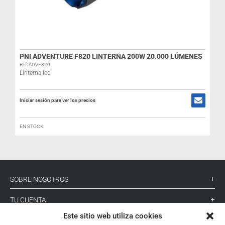
PNI ADVENTURE F820 LINTERNA 200W 20.000 LÚMENES
Ref: ADVF820
Linterna led
I
Iniciar sesión para ver los precios
EN STOCK
SOBRE NOSOTROS
TU CUENTA
Este sitio web utiliza cookies
CONTACTO