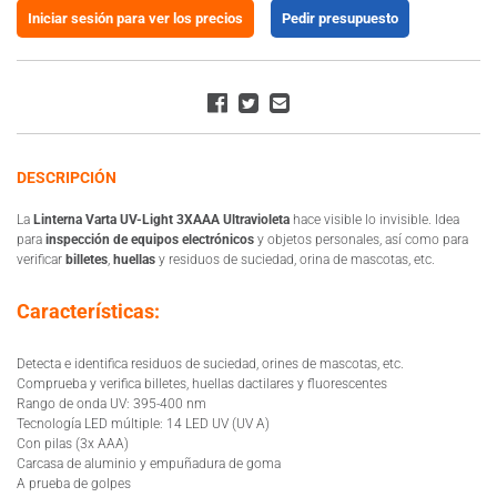
Iniciar sesión para ver los precios
Pedir presupuesto
DESCRIPCIÓN
La
Linterna Varta UV-Light 3XAAA Ultravioleta
hace visible lo invisible. Idea
para
inspección de equipos electrónicos
y objetos personales, así como para
verificar
billetes
,
huellas
y residuos de suciedad, orina de mascotas, etc.
Características:
Detecta e identifica residuos de suciedad, orines de mascotas, etc.
Comprueba y verifica billetes, huellas dactilares y fluorescentes
Rango de onda UV: 395-400 nm
Tecnología LED múltiple: 14 LED UV (UV A)
Con pilas (3x AAA)
Carcasa de aluminio y empuñadura de goma
A prueba de golpes