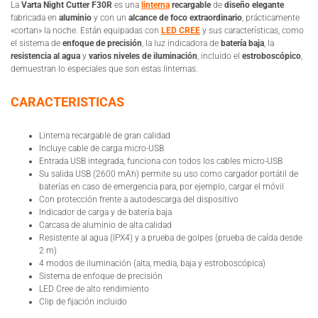
La
Varta Night Cutter F30R
es una
linterna
recargable
de
diseño elegante
fabricada en
aluminio
y con un
alcance de foco extraordinario
, prácticamente
«cortan» la noche. Están equipadas con
LED CREE
y sus características, como
el sistema de
enfoque de precisión
, la luz indicadora de
batería baja
, la
resistencia al agua
y
varios niveles de iluminación
, incluido el
estroboscópico
,
demuestran lo especiales que son estas linternas.
CARACTERISTICAS
Linterna recargable de gran calidad
Incluye cable de carga micro-USB
Entrada USB integrada, funciona con todos los cables micro-USB
Su salida USB (2600 mAh) permite su uso como cargador portátil de
baterías en caso de emergencia para, por ejemplo, cargar el móvil
Con protección frente a autodescarga del dispositivo
Indicador de carga y de batería baja
Carcasa de aluminio de alta calidad
Resistente al agua (IPX4) y a prueba de golpes (prueba de caída desde
2 m)
4 modos de iluminación (alta, media, baja y estroboscópica)
Sistema de enfoque de precisión
LED Cree de alto rendimiento
Clip de fijación incluido