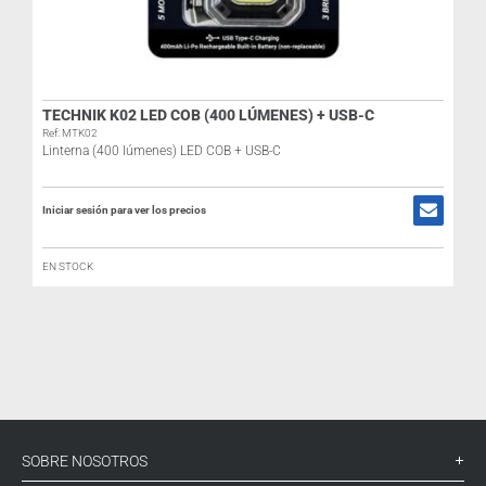
TECHNIK K02 LED COB (400 LÚMENES) + USB-C
Ref: MTK02
Linterna (400 lúmenes) LED COB + USB-C
Iniciar sesión para ver los precios
I
EN STOCK
SOBRE NOSOTROS