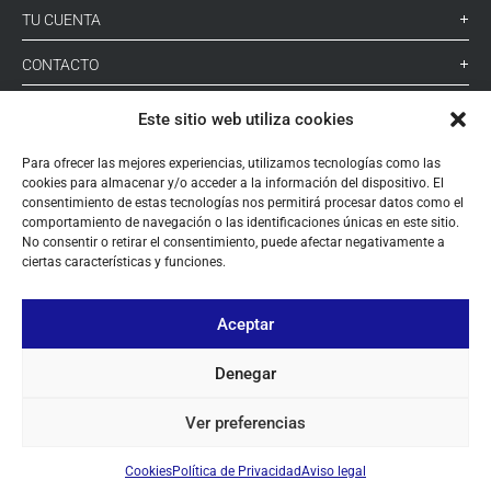
TU CUENTA
CONTACTO
SÍGUENOS
Este sitio web utiliza cookies
Para ofrecer las mejores experiencias, utilizamos tecnologías como las
cookies para almacenar y/o acceder a la información del dispositivo. El
+ 34 933 348 800
consentimiento de estas tecnologías nos permitirá procesar datos como el
comportamiento de navegación o las identificaciones únicas en este sitio.
No consentir o retirar el consentimiento, puede afectar negativamente a
info@pihernz.com
ciertas características y funciones.
Aceptar
Linkedin
Instagram
Denegar
Ver preferencias
Cookies
Política de Privacidad
Aviso legal
© ALL COPYRIGHT BY PIHERNZ