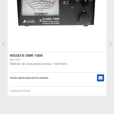
NISSEI K-SWR-1000
R
Ref: 1997
Medidor de onda estacionarias / Vatímetro
I
Iniciar sesión para ver los precios
FUERA DE STOCK