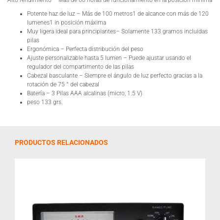
Alto rendimiento – Más de 60 horas de funcionamiento en la posición mínima
Potente haz de luz – Más de 100 metros1 de alcance con más de 120
lumenes1 in posición máxima
Muy ligera ideal para principiantes– Solamente 133 gramos incluidas
pilas
Ergonómica – Perfecta distribución del peso
Ajuste personalizable hasta 5 lumen – Puede ajustar usando el
regulador del compartimento de las pilas
Cabezal basculante – Siempre el ángulo de luz perfecto gracias a la
rotación de 75 ° del cabezal
Batería – 3 Pilas AAA alcalinas (micro, 1.5 V)
peso 133 grs.
PRODUCTOS RELACIONADOS