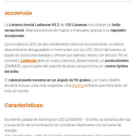
DESCRIPCIÓN
La
Linterna forntal Ledlenser H3.2
de
120 Lúmenes
nos ofrecer un
brillo
excepcional
, ideal para lectura de mapas o manuales, gracias a su
regulador
incorporado
.
Los modernos LEDs de alto rendimiento tiene un inconveniente: un efecto
deslumbrante desagradable si intenta leer con luz LED. Otros fabricantes se
basan en soluciones baratas y ofrecen por ejemplo lentes con difusor. Por el
contrario,
Ledlenser
abre un nuevo caminos, desarrollando un
potenciómetro
(DIMMER), que es parte del soporte de pilas y proporciona un c
ontrol óptimo
del brillo
.
El
cabezal puede moverse en un ángulo de 90 grados
, y el nuevo diseño
encanta incluso a los más exigentes. Una
linterna
brillante que tiene éxito en
todo el mundo.
Características:
Excelente calidad de iluminación LED LENSER® – El brillo, la distancia del haz
y la duración de la iluminación se coordinan idealmente con la fuente de
energía