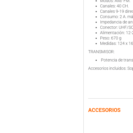
Modos: AM/ FM.
Canales: 40 CH.
Canales 9-19 dire
Consumo: 2 A. má
Impedancia de ant
Conector: UHF/SO
Alimentación: 12-
Peso: 670 g
Medidas: 124 x 1
TRANSMISOR:
Potencia de trans
Accesorios incluidos: So
ACCESORIOS