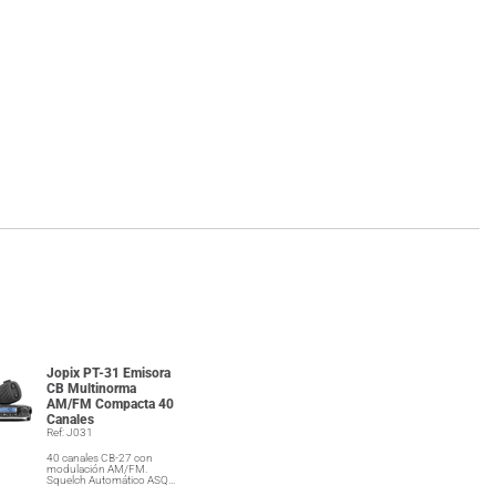
Jopix PT-31 Emisora
CB Multinorma
AM/FM Compacta 40
Canales
Ref: J031
40 canales CB-27 con
modulación AM/FM.
Squelch Automático ASQ…