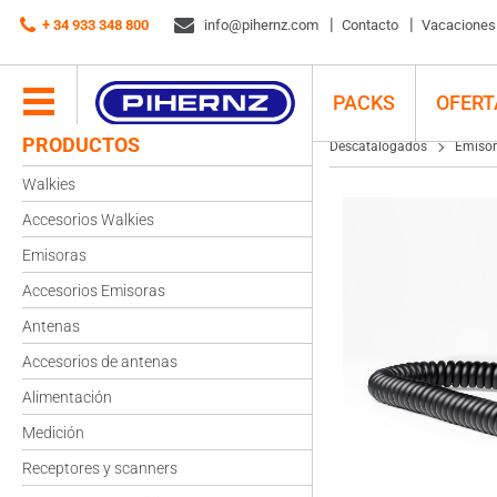
Descatalogados
+ 34 933 348 800
Emisora CB Jopix Ulises
info@pihernz.com
Contacto
Vacaciones d
PACKS
OFERT
PRODUCTOS
Descatalogados
Emisor
Walkies
Accesorios Walkies
Emisoras
Accesorios Emisoras
Antenas
Accesorios de antenas
Alimentación
Medición
Receptores y scanners