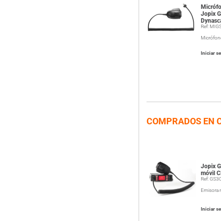
Micróf
Jopix G
Dynasc
Ref: MIG
Micrófon
Iniciar s
COMPRADOS EN 
Jopix 
móvil 
Ref: GS3
Emisora 
Iniciar s