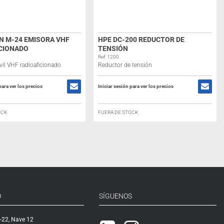
 M-24 EMISORA VHF
HPE DC-200 REDUCTOR DE
CIONADO
TENSIÓN
Ref: 1200
il VHF radioaficionado
Reductor de tensión
para ver los precios
Iniciar sesión para ver los precios
OCK
FUERA DE STOCK
O
SÍGUENOS
-22, Nave 12