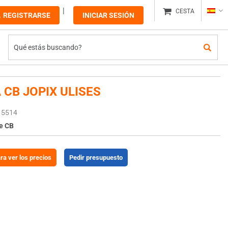
CESTA
REGISTRARSE
INICIAR SESIÓN
 CB JOPIX ULISES
15514
e CB
ara ver los precios
Pedir presupuesto