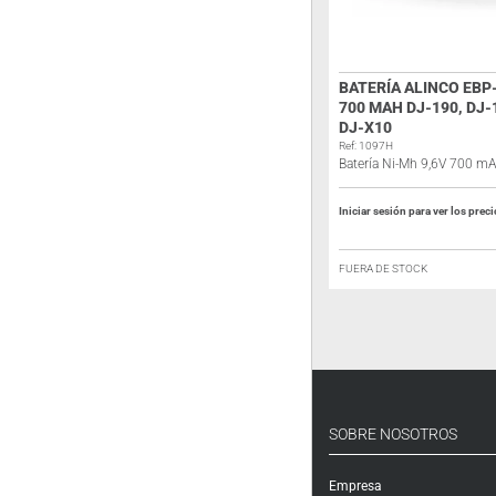
DYNASCAN R-10 PAREJA WALKIES
BATERÍA ALINCO EBP
PMR-446 CON MALETÍN
700 MAH DJ-190, DJ-
DJ-X10
Ref: 2555BX
Pareja de walkies PMR-446
Ref: 1097H
Batería Ni-Mh 9,6V 700 m
Iniciar sesión para ver los precios
Iniciar sesión para ver los prec
FUERA DE STOCK
FUERA DE STOCK
SOBRE NOSOTROS
Empresa