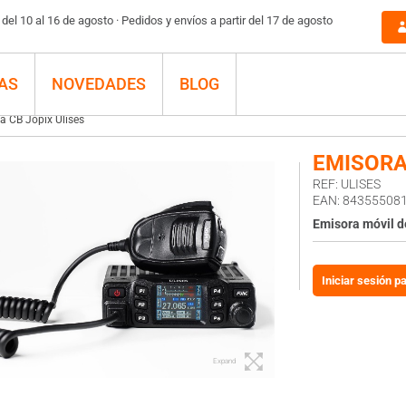
el 10 al 16 de agosto · Pedidos y envíos a partir del 17 de agosto
AS
NOVEDADES
BLOG
a CB Jopix Ulises
EMISORA
REF: ULISES
EAN: 84355508
Emisora móvil d
Iniciar sesión p
Expand