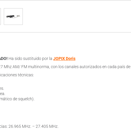
ADO!
Ha sido sustituido por la
JOPIX Doris
27 Mhz AM/ FM multinorma, con los canales autorizados en cada país de l
ficaciones técnicas:
es.
ea.
mático de squelch).
cias: 26.965 MHz. – 27.405 MHz.