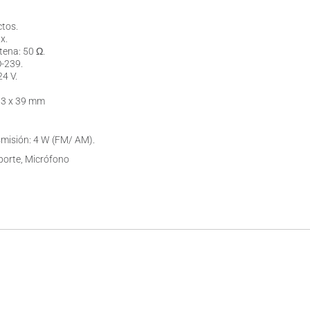
ctos.
x.
ena: 50 Ω.
-239.
24 V.
63 x 39 mm
misión: 4 W (FM/ AM).
porte, Micrófono