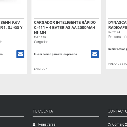
-36NH 9,6V
CARGADOR INTELIGENTE RÁPIDO
DYNASCAN
191, DJ-G5 Y
C-411 + 4 BATERIAS AA 2500MAH
RADIOAFI
NI-MH
Ref: 2124
Emisora móv
Ref: 1120
Ah
Cargador
Iniciar sesión 
ios
Iniciar sesión para ver los precios
FUERA DE ST
EN STOCK
TU CUENTA
CONTACT
Registrarse
C/ Comerç 2