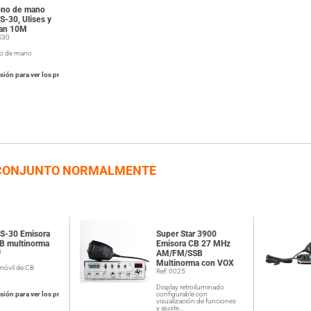
ono de mano
S-30, Ulises y
an 10M
S30
o de mano
esión para ver los precios
CONJUNTO NORMALMENTE
GS-30 Emisora
Super Star 3900
CB multinorma
Emisora CB 27 MHz
0
AM/FM/SSB
Multinorma con VOX
móvil de CB
Ref: 0025
Display retroiluminado
esión para ver los precios
configurable con
visualización de funciones
y ajuste…