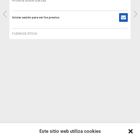
Antena doble banda
Iniciar sesión para ver los precios
I
FUERA DE STOCK
Este sitio web utiliza cookies