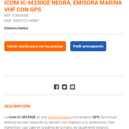
ICOM IC-M330GE NEGRA, EMISORA MARINA
VHF CON GPS
REF: ICM330GE
EAN: 4909723140887
Emisora marina
Iniciar sesión para ver los precios
Pedir presupuesto
DESCRIPCIÓN
La
Icom IC-M330GE
es una
emisora marina
con receptor
GPS
(Se incluye
antena) ha visto reducido su tamaño con respecto a su antecesora. Este
transmisor casi cabe en la palma de la mano, es igualmente estanco,