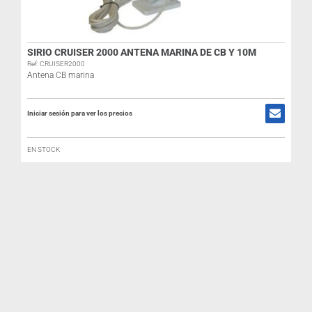
R
SIRIO CRUISER 2000 ANTENA MARINA DE CB Y 10M
Ref: CRUISER2000
Antena CB marina
I
Iniciar sesión para ver los precios
EN STOCK