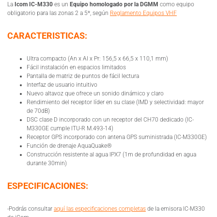
La
Icom IC-M330
es un
Equipo homologado por la DGMM
como equipo
obligatorio para las zonas 2 a 5*, según
Reglamento Equipos VHF
CARACTERISTICAS:
Ultra compacto (An x Al x Pr: 156,5 x 66,5 x 110,1 mm)
Fácil instalación en espacios limitados
Pantalla de matriz de puntos de fácil lectura
Interfaz de usuario intuitivo
Nuevo altavoz que ofrece un sonido dinámico y claro
Rendimiento del receptor líder en su clase (IMD y selectividad: mayor
de 70dB)
DSC clase D incorporado con un receptor del CH70 dedicado (IC-
M330GE cumple ITU-R M.493-14)
Receptor GPS incorporado con antena GPS suministrada (IC-M330GE)
Función de drenaje AquaQuake®
Construcción resistente al agua IPX7 (1m de profundidad en agua
durante 30min)
ESPECIFICACIONES:
-Podrás consultar
aquí las especificaciones completas
de la emisora IC-M330