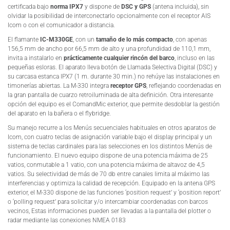
certificada bajo
norma IPX7
y dispone de
DSC y GPS
(antena incluida), sin
olvidar la posibilidad de interconectarlo opcionalmente con el receptor AIS
Icom o con el comunicador a distancia.
El flamante
IC-M330GE
, con un
tamaño de lo más compacto
, con apenas
156,5 mm de ancho por 66,5 mm de alto y una profundidad de 110,1 mm,
invita a instalarlo en
prácticamente cualquier rincón del barco
, incluso en las
pequeñas esloras. El aparato lleva botón de Llamada Selectiva Digital (DSC) y
su carcasa estanca IPX7 (1 m. durante 30 min.) no rehúye las instalaciones en
timonerías abiertas. La M-330 integra
receptor GPS
, reflejando coordenadas en
la gran pantalla de cuarzo retroiluminada de alta definición. Otra interesante
opción del equipo es el ComandMic exterior, que permite desdoblar la gestión
del aparato en la bañera o el flybridge.
Su manejo recurre a los Menús secuenciales habituales en otros aparatos de
Icom, con cuatro teclas de asignación variable bajo el display principal y un
sistema de teclas cardinales para las selecciones en los distintos Menús de
funcionamiento. El nuevo equipo dispone de una potencia máxima de 25
vatios, conmutable a 1 vatio, con una potencia máxima de altavoz de 4,5
vatios. Su selectividad de más de 70 db entre canales limita al máximo las
interferencias y optimiza la calidad de recepción. Equipado en la antena GPS
exterior, el M-330 dispone de las funciones ‘position request’ y ‘position report’
o ‘polling request’ para solicitar y/o intercambiar coordenadas con barcos
vecinos, Estas informaciones pueden ser llevadas a la pantalla del plotter o
radar mediante las conexiones NMEA 0183