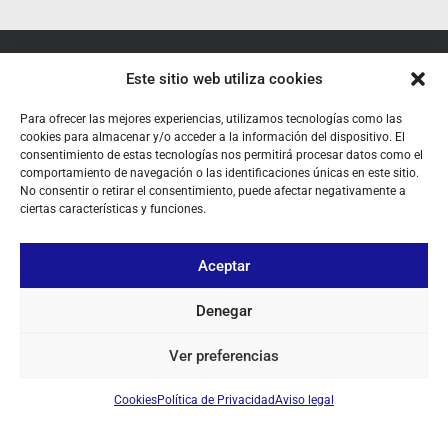
SOBRE NOSOTROS
Este sitio web utiliza cookies
TU CUENTA
Para ofrecer las mejores experiencias, utilizamos tecnologías como las
cookies para almacenar y/o acceder a la información del dispositivo. El
CONTACTO
consentimiento de estas tecnologías nos permitirá procesar datos como el
comportamiento de navegación o las identificaciones únicas en este sitio.
SÍGUENOS
No consentir o retirar el consentimiento, puede afectar negativamente a
ciertas características y funciones.
+ 34 933 348 800
Aceptar
Denegar
info@pihernz.com
Ver preferencias
Linkedin
Instagram
Cookies
Política de Privacidad
Aviso legal