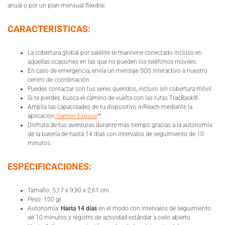
anual o por un plan mensual flexible.
CARACTERISTICAS:
La cobertura global por satélite te mantiene conectado incluso en
aquellas ocasiones en las que no pueden los teléfonos móviles.
En caso de emergencia, envía un mensaje SOS interactivo a nuestro
centro de coordinación.
Puedes contactar con tus seres queridos, incluso sin cobertura móvil.
Si te pierdes, busca el camino de vuelta con las rutas TracBack®.
Amplía las capacidades de tu dispositivo inReach mediante la
aplicación
Garmin Explore
™.
Disfruta de tus aventuras durante más tiempo gracias a la autonomía
de la batería de hasta 14 días con intervalos de seguimiento de 10
minutos.
ESPECIFICACIONES:
Tamaño: 5,17 x 9,90 x 2,61 cm
Peso: 100 gr
Autonomía:
Hasta 14 días
en el modo con intervalos de seguimiento
de 10 minutos y registro de actividad estándar a cielo abierto