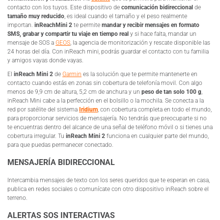
contacto con los tuyos. Este dispositivo de
comunicación bidireccional
de
tamaño muy reducido
, es ideal cuando el tamaño y el peso realmente
importan.
inReachMini 2
te permite
mandar y recibir mensajes en formato
SMS, grabar y compartir tu viaje en tiempo real
y si hace falta, mandar un
mensaje de SOS a
GEOS
, la agencia de monitorización y rescate disponible las
24 horas del día. Con inReach mini, podrás guardar el contacto con tu familia
y amigos vayas donde vayas.
El
inReach Mini
2
de
Garmin
es la solución que te permite mantenerte en
contacto cuando estás en zonas sin cobertura de telefonía movil. Con algo
menos de 9,9 cm de altura, 5,2 cm de anchura y un
peso de tan solo 100 g
,
inReach Mini cabe a la perfección en el bolsillo o la mochila. Se conecta a la
red por satélite del sistema
Iridium
, con cobertura completa en todo el mundo,
para proporcionar servicios de mensajería. No tendrás que preocuparte si no
te encuentras dentro del alcance de una señal de teléfono móvil o si tienes una
cobertura irregular. Tu
inReach Mini 2
funciona en cualquier parte del mundo,
para que puedas permanecer conectado.
MENSAJERÍA BIDIRECCIONAL
Intercambia mensajes de texto con los seres queridos que te esperan en casa,
publica en redes sociales o comunícate con otro dispositivo inReach sobre el
terreno.
ALERTAS SOS INTERACTIVAS