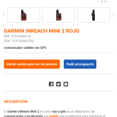
GARMIN INREACH MINI 2 ROJO
REF: 010-02602-02
EAN: 753759281250
Comunicador satélite con GPS
Iniciar sesión para ver los precios
Pedir presupuesto
DESCRIPCIÓN
El
Garmin InReach Mini 2
en color
rojo y gris
es un dispositivo de
comunicación y localización
vía
satélite
que te permitirá para mantener el