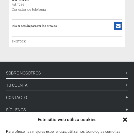
I
Ref: T286
Conector de telefonía
Iniciar sesión para ver los precios
EN STOCK
SOBRE NOSOTROS
TU CUENTA
CONTACTO
SÍGUENOS
Este sitio web utiliza cookies
+ 34 933 348 800
Para ofrecer las mejores experiencias, utilizamos tecnologías como las