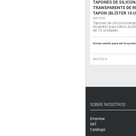
BATERÍA BP-160H NI-MH 7,2V
TAPONES DE SILICON
1650MAH PARA ICOM
TRANSPARENTE DE R
TAPON (BLÍSTER 10 
Ref: 4251
Batería Ni-MH 7,2V 1.650 mAh
Ref: 0592
Tapones de silicona transp
recambio para tubos acústi
de 10 unidades.
Iniciar sesión para ver los precios
Iniciar sesión para ver los prec
EN STOCK
EN STOCK
SOBRE NOSOTROS
Empresa
SAT
Catálogo