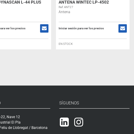
DYNASCAN L-44 PLUS
ANTENA WINTEC LP-4502
Ref: ANT27
Antena
para ver los precios
Iniciar sesión para ver los precios
EN STOCK
O
SÍGUENOS
-22, Nave 12
Linkedin
Instagram
ustrial El Pla
eliu de Llobregat / Barcelona