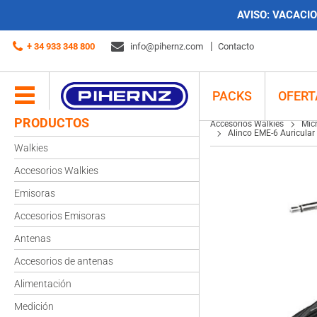
AVISO:
VACACION
Accesorios Walkies
Microauriculares
Auriculares walkies
Alinco EME-6 
+ 34 933 348 800
info@pihernz.com
Contacto
PACKS
OFERT
PRODUCTOS
Accesorios Walkies
Mic
Alinco EME-6 Auricular
Walkies
Accesorios Walkies
Emisoras
Accesorios Emisoras
Antenas
Accesorios de antenas
Alimentación
Medición