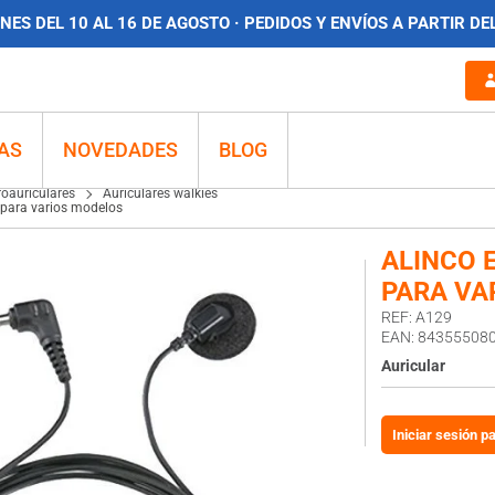
ES DEL 10 AL 16 DE AGOSTO · PEDIDOS Y ENVÍOS A PARTIR DE
Auricular para varios modelos
AS
NOVEDADES
BLOG
roauriculares
Auriculares walkies
 para varios modelos
ALINCO 
PARA VA
REF: A129
EAN: 84355508
Auricular
Iniciar sesión p