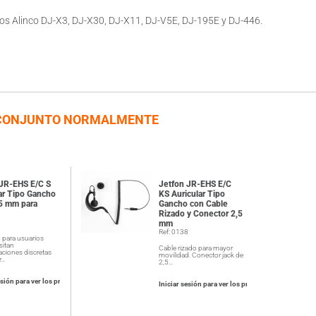
los Alinco DJ-X3, DJ-X30, DJ-X11, DJ-V5E, DJ-195E y DJ-446.
CONJUNTO NORMALMENTE
 JR-EHS E/C S
Jetfon JR-EHS E/C
ar Tipo Gancho
KS Auricular Tipo
,5 mm para
Gancho con Cable
Rizado y Conector 2,5
9
mm
Ref: 0138
 para usuarios
sitan
Cable rizado para mayor
ciones discretas
movilidad. Conector jack de
r…
2,5…
esión para ver los precios
Iniciar sesión para ver los precios