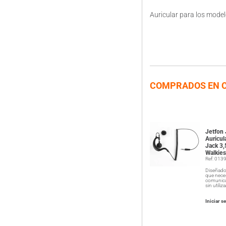
Auricular para los mode
COMPRADOS EN 
Jetfon
Auricul
Jack 3
Walkies
Ref: 013
Diseñado
que nece
comunica
sin utiliza
Iniciar s