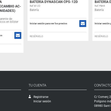
A
BATERÍA DYNASCAN CPS-12D
BATERÍA 
ECAMBIO AC-
Ref: B12D
Ref: PB44
Batería
Batería
UNIDADES)
arente de
cos en blíster
Iniciar sesión para ver los precios
Iniciar sesión 
ios
RESÉRVELO
RESÉRVELO
TU CUENTA
CONTACT
Registrarse
C/ Comerç 2
Iniciar sesión
Polígono ind
08980 Sant F