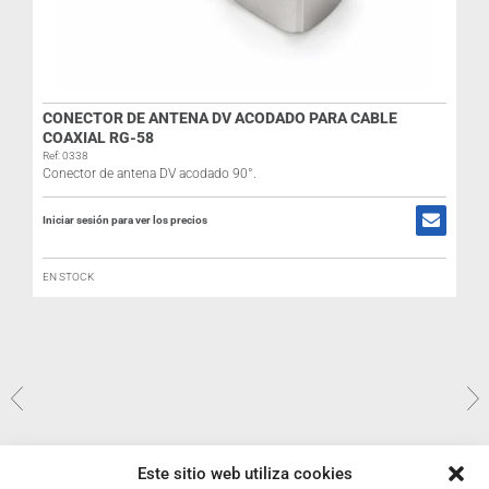
CONECTOR DE ANTENA DV ACODADO PARA CABLE
COAXIAL RG-58
Ref: 0338
Conector de antena DV acodado 90°.
Iniciar sesión para ver los precios
EN STOCK
R
I
Este sitio web utiliza cookies