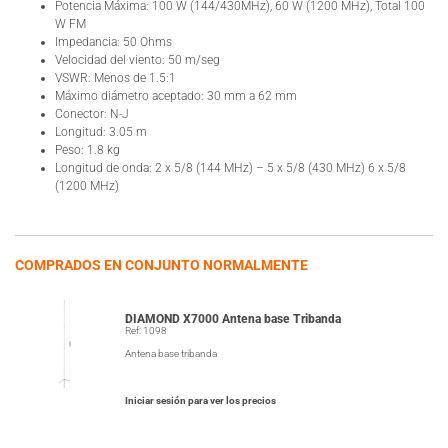
Potencia Máxima: 100 W (144/430MHz), 60 W (1200 MHz), Total 100
W FM
Impedancia: 50 Ohms
Velocidad del viento: 50 m/seg
VSWR: Menos de 1.5:1
Máximo diámetro aceptado: 30 mm a 62 mm
Conector: N-J
Longitud: 3.05 m
Peso: 1.8 kg
Longitud de onda: 2 x 5/8 (144 MHz) – 5 x 5/8 (430 MHz) 6 x 5/8
(1200 MHz)
COMPRADOS EN CONJUNTO NORMALMENTE
DIAMOND X7000 Antena base Tribanda
Ref: 1098
Antena base tribanda
Iniciar sesión para ver los precios