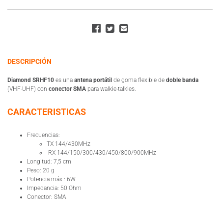
DESCRIPCIÓN
Diamond SRHF10
es una
antena portátil
de goma flexible de
doble banda
(VHF-UHF) con
conector SMA
para walkie-talkies.
CARACTERISTICAS
Frecuencias:
TX 144/430MHz
RX 144/150/300/430/450/800/900MHz
Longitud: 7,5 cm
Peso: 20 g
Potencia máx.: 6W
Impedancia: 50 Ohm
Conector: SMA