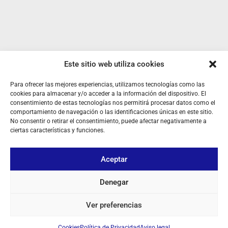
Este sitio web utiliza cookies
SOBRE NOSOTROS
Para ofrecer las mejores experiencias, utilizamos tecnologías como las
cookies para almacenar y/o acceder a la información del dispositivo. El
TU CUENTA
consentimiento de estas tecnologías nos permitirá procesar datos como el
comportamiento de navegación o las identificaciones únicas en este sitio.
CONTACTO
No consentir o retirar el consentimiento, puede afectar negativamente a
ciertas características y funciones.
SÍGUENOS
Aceptar
+ 34 933 348 800
Denegar
Ver preferencias
info@pihernz.com
Cookies
Política de Privacidad
Aviso legal