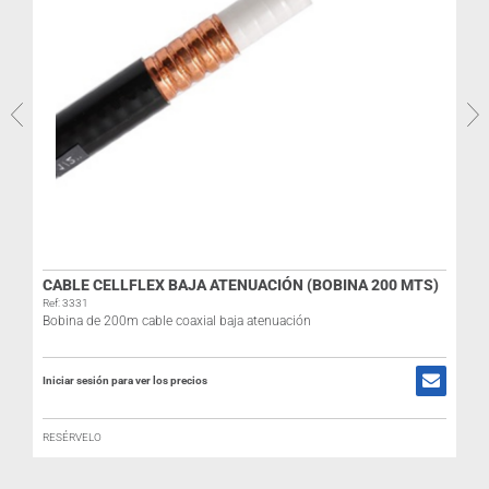
R
CABLE CELLFLEX BAJA ATENUACIÓN (BOBINA 200 MTS)
I
Ref: 3331
Bobina de 200m cable coaxial baja atenuación
Iniciar sesión para ver los precios
RESÉRVELO