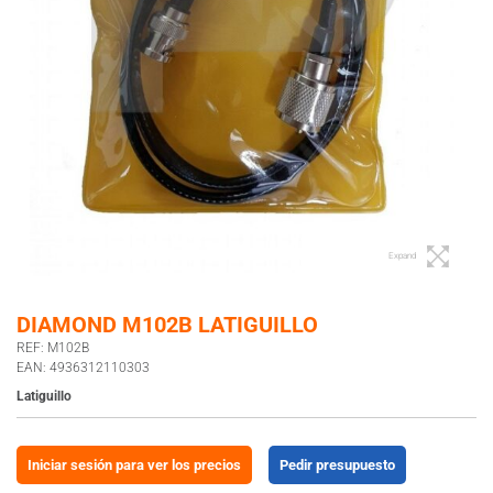
Expand
DIAMOND M102B LATIGUILLO
REF: M102B
EAN: 4936312110303
Latiguillo
Iniciar sesión para ver los precios
Pedir presupuesto