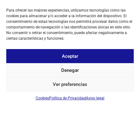
Adaptador coaxial
Para ofrecer las mejores experiencias, utilizamos tecnologías como las
Iniciar sesión para ver los precios
cookies para almacenar y/o acceder a la información del dispositivo. El
consentimiento de estas tecnologías nos permitirá procesar datos como el
comportamiento de navegación o las identificaciones únicas en este sitio.
EN STOCK
No consentir o retirar el consentimiento, puede afectar negativamente a
ciertas características y funciones.
Aceptar
SOBRE NOSOTROS
Denegar
TU CUENTA
Ver preferencias
CONTACTO
Cookies
Política de Privacidad
Aviso legal
SÍGUENOS
+ 34 933 348 800