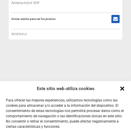
Antena móvil VHF
Iniciar sesión para ver los precios
R
RESÉRVELO
I
Este sitio web utiliza cookies
SOBRE NOSOTROS
Para ofrecer las mejores experiencias, utilizamos tecnologías como las
cookies para almacenar y/o acceder a la información del dispositivo. El
TU CUENTA
consentimiento de estas tecnologías nos permitirá procesar datos como el
comportamiento de navegación o las identificaciones únicas en este sitio.
No consentir o retirar el consentimiento, puede afectar negativamente a
CONTACTO
ciertas características y funciones.