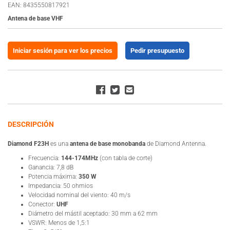
EAN: 8435550817921
Antena de base VHF
Iniciar sesión para ver los precios
Pedir presupuesto
DESCRIPCIÓN
Diamond F23H
es una
antena de base monobanda
de Diamond Antenna.
Frecuencia:
144-174MHz
(con tabla de corte)
Ganancia: 7,8 dB
Potencia máxima:
350 W
Impedancia: 50 ohmios
Velocidad nominal del viento: 40 m/s
Conector:
UHF
Diámetro del mástil aceptado: 30 mm a 62 mm
VSWR: Menos de 1,5:1