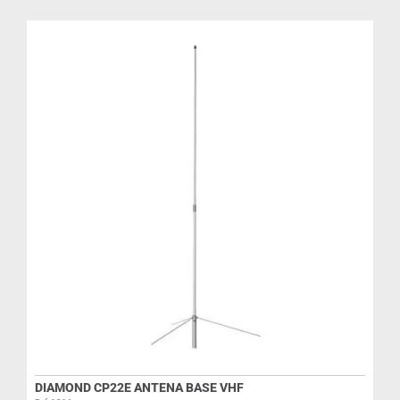
R
I
DIAMOND CP22E ANTENA BASE VHF