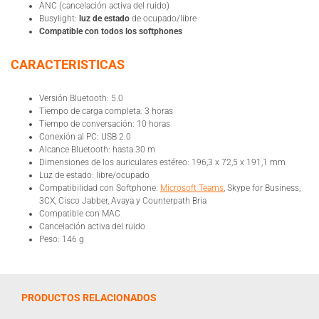
ANC (cancelación activa del ruido)
Busylight:
luz de estado
de ocupado/libre
Compatible con todos los softphones
CARACTERISTICAS
Versión Bluetooth: 5.0
Tiempo de carga completa: 3 horas
Tiempo de conversación: 10 horas
Conexión al PC: USB 2.0
Alcance Bluetooth: hasta 30 m
Dimensiones de los auriculares estéreo: 196,3 x 72,5 x 191,1 mm
Luz de estado: libre/ocupado
Compatibilidad con Softphone:
Microsoft Teams
, Skype for Business,
3CX, Cisco Jabber, Avaya y Counterpath Bria
Compatible con MAC
Cancelación activa del ruido
Peso: 146 g
PRODUCTOS RELACIONADOS