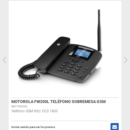
N
MOTOROLA FW200L TELÉFONO SOBREMESA GSM
Ref: FW200L
Teléfono GSM 900/ DCS 1800
Iniciar sesión para ver los precios