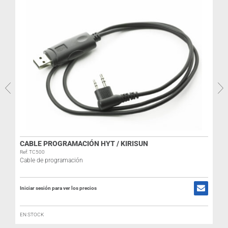
CABLE PROGRAMACIÓN HYT / KIRISUN
R
Ref: TC500
Cable de programación
I
Iniciar sesión para ver los precios
EN STOCK