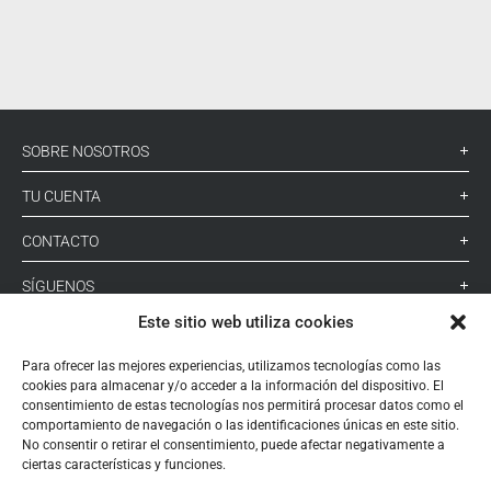
SOBRE NOSOTROS
TU CUENTA
CONTACTO
SÍGUENOS
Este sitio web utiliza cookies
+ 34 933 348 800
Para ofrecer las mejores experiencias, utilizamos tecnologías como las
cookies para almacenar y/o acceder a la información del dispositivo. El
consentimiento de estas tecnologías nos permitirá procesar datos como el
comportamiento de navegación o las identificaciones únicas en este sitio.
info@pihernz.com
No consentir o retirar el consentimiento, puede afectar negativamente a
ciertas características y funciones.