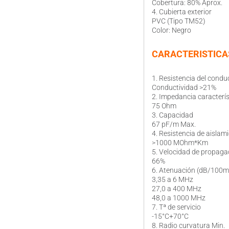
Cobertura: 80% Aprox.
4. Cubierta exterior
PVC (Tipo TM52)
Color: Negro
CARACTERISTICA
1. Resistencia del condu
Conductividad >21%
2. Impedancia caracterís
75 Ohm
3. Capacidad
67 pF/m Max.
4. Resistencia de aislam
>1000 MOhm*Km
5. Velocidad de propaga
66%
6. Atenuación (dB/100m
3,35 a 6 MHz
27,0 a 400 MHz
48,0 a 1000 MHz
7. Tª de servicio
-15°C+70°C
8. Radio curvatura Min.