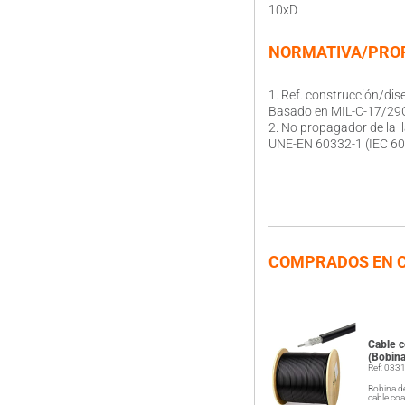
10xD
NORMATIVA/PROP
1. Ref. construcción/dis
Basado en MIL-C-17/29
2. No propagador de la 
UNE-EN 60332-1 (IEC 60
COMPRADOS EN 
Cable c
(Bobina
Ref: 033
Bobina d
cable coa