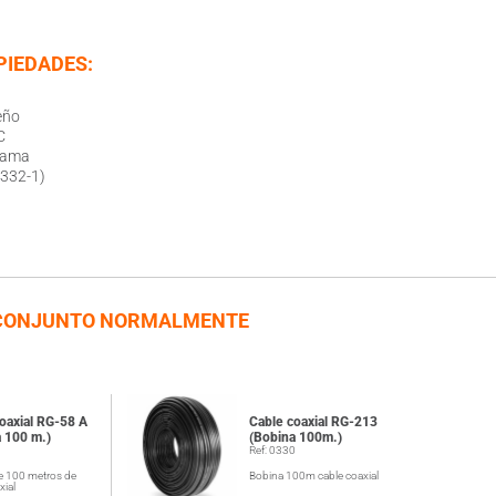
IEDADES:
eño
C
llama
332-1)
CONJUNTO NORMALMENTE
oaxial RG-58 A
Cable coaxial RG-213
 100 m.)
(Bobina 100m.)
1
Ref: 0330
e 100 metros de
Bobina 100m cable coaxial
xial