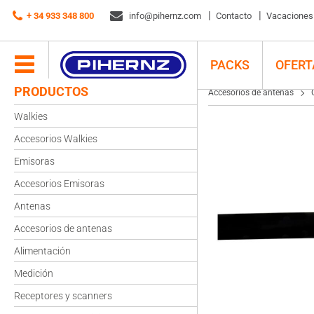
Accesorios de antenas
+ 34 933 348 800
Cables
info@pihernz.com
Cable Coaxial RG-59 (rollo 100mts)
Contacto
Vacaciones d
PACKS
OFERT
PRODUCTOS
Accesorios de antenas
Walkies
Accesorios Walkies
Emisoras
Accesorios Emisoras
Antenas
Accesorios de antenas
Alimentación
Medición
Receptores y scanners