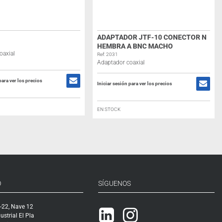
ADAPTADOR JTF-10 CONECTOR N
HEMBRA A BNC MACHO
oaxial
Ref: 2031
Adaptador coaxial
para ver los precios
Iniciar sesión para ver los precios
EN STOCK
O
SÍGUENOS
-22, Nave 12
Linkedin
Instagram
ustrial El Pla