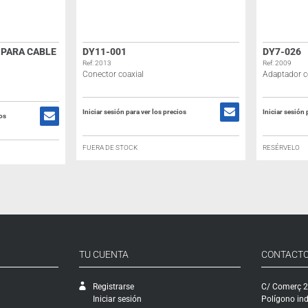
PARA CABLE
DY11-001
DY7-026
Ref: 2013
Ref: 2009
Conector coaxial
Adaptador c
Iniciar sesión para ver los precios
Iniciar sesión 
ios
FUERA DE STOCK
RESÉRVELO
TU CUENTA
CONTACT
Registrarse
C/ Comerç 2
Iniciar sesión
Polígono ind