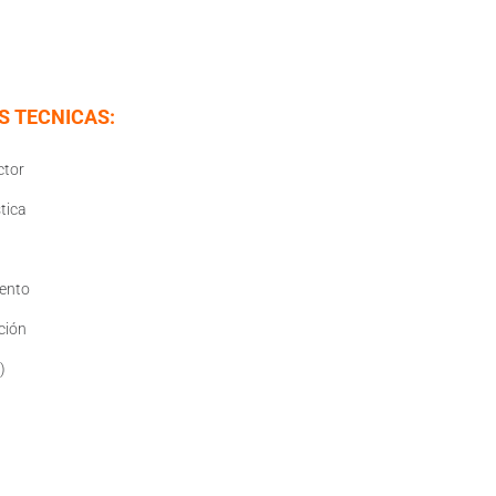
S TECNICAS:
ctor
tica
iento
ción
)