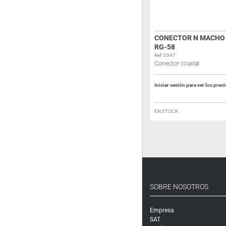
BASE DE CODO PL-PL PARA SUPER
CONECTOR N MACHO 
SANTIAGO 1200
RG-58
Ref: 0236C
Ref: 0397
Base de codo PL-PL
Conector coaxial
Iniciar sesión para ver los precios
Iniciar sesión para ver los prec
EN STOCK
EN STOCK
SOBRE NOSOTROS
Empresa
SAT