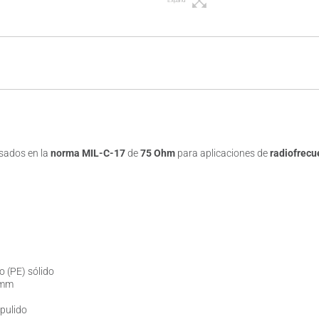
Expand
sados en la
norma MIL-C-17
de
75 Ohm
para aplicaciones de
radiofrecu
o (PE) sólido
 mm
 pulido