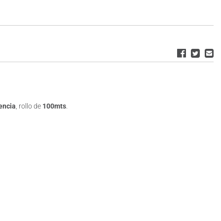
encia
, rollo de
100mts
.