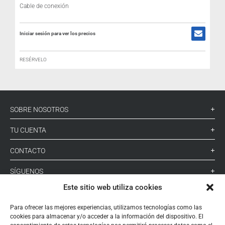
Cable de conexión
Iniciar sesión para ver los precios
RESÉRVELO
SOBRE NOSOTROS
TU CUENTA
CONTACTO
SÍGUENOS
Este sitio web utiliza cookies
+ 34 933 348 800
Para ofrecer las mejores experiencias, utilizamos tecnologías como las
cookies para almacenar y/o acceder a la información del dispositivo. El