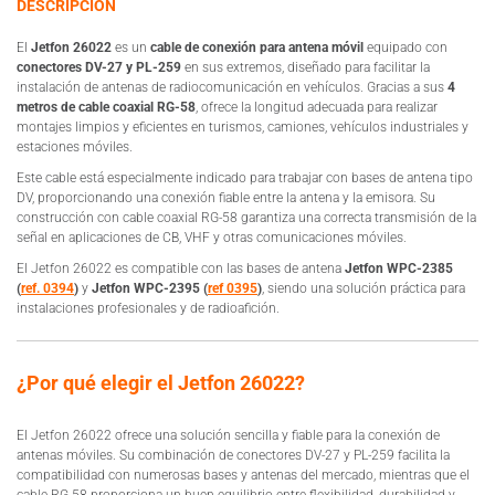
DESCRIPCIÓN
El
Jetfon 26022
es un
cable de conexión para antena móvil
equipado con
conectores DV-27 y PL-259
en sus extremos, diseñado para facilitar la
instalación de antenas de radiocomunicación en vehículos. Gracias a sus
4
metros de cable coaxial RG-58
, ofrece la longitud adecuada para realizar
montajes limpios y eficientes en turismos, camiones, vehículos industriales y
estaciones móviles.
Este cable está especialmente indicado para trabajar con bases de antena tipo
DV, proporcionando una conexión fiable entre la antena y la emisora. Su
construcción con cable coaxial RG-58 garantiza una correcta transmisión de la
señal en aplicaciones de CB, VHF y otras comunicaciones móviles.
El Jetfon 26022 es compatible con las bases de antena
Jetfon WPC-2385
(
ref. 0394
)
y
Jetfon WPC-2395 (
ref 0395
)
, siendo una solución práctica para
instalaciones profesionales y de radioafición.
¿Por qué elegir el Jetfon 26022?
El Jetfon 26022 ofrece una solución sencilla y fiable para la conexión de
antenas móviles. Su combinación de conectores DV-27 y PL-259 facilita la
compatibilidad con numerosas bases y antenas del mercado, mientras que el
cable RG-58 proporciona un buen equilibrio entre flexibilidad, durabilidad y