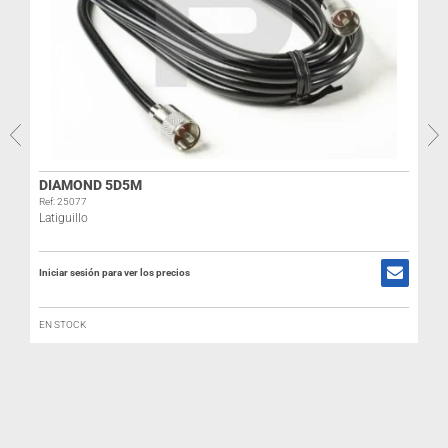
DIAMOND 5D5M
Ref: 25077
Latiguillo
Iniciar sesión para ver los precios
R
L
EN STOCK
I