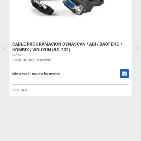
CABLE PROGRAMACIÓN DYNASCAN / ADI / BAOFENG /
KOMBIX / WOUXUN (RS-232)
R
Ref: 0753
Cable de programación
Iniciar sesión para ver los precios
I
EN STOCK