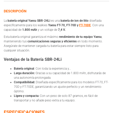
DESCRIPCIÓN
La
batería original Yaesu SBR-24Li
es una
batería de ion de litio
diseñada
específicamente para los walkies
Yaesu FT-70, FT-70D y
FT-70DE
. Con una
capacidad de
1.800 mAh
y un voltaje de
7,4 V.
Esta batería original garantiza el máximo
rendimiento de tu equipo Yaesu
,
manteniendo tus
comunicaciones seguras y eficientes
en todo momento.
Asegúrate de mantener cargada tu batería para estar siempre listo para
cualquier situación.
Ventajas de la Batería SBR-24Li
Batería original
: Con toda la experiencia y…
Larga duración:
Gracias a su capacidad de 1.800 mAh, disfrutarás de
una autonomía prolongada.
Compatibilidad:
Diseñada específicamente para los modelos FT-70, FT-
70D y FT-70DE, garantizando un ajuste perfecto y un rendimiento
óptimo.
Ligera y compacta:
Con un peso de solo 87 gramos, es fácil de
transportar y no añade peso extra a tu equipo.
ESPECIFICACIONES