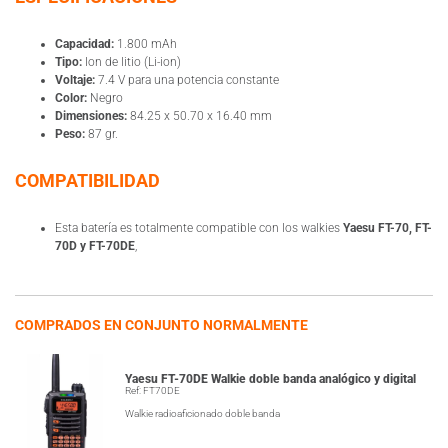
Capacidad:
1.800 mAh
Tipo:
Ion de litio (Li-ion)
Voltaje:
7.4 V para una potencia constante
Color:
Negro
Dimensiones:
84.25 x 50.70 x 16.40 mm
Peso:
87 gr.
COMPATIBILIDAD
Esta batería es totalmente compatible con los walkies
Yaesu FT-70, FT-
70D y FT-70DE
,
COMPRADOS EN CONJUNTO NORMALMENTE
Yaesu FT-70DE Walkie doble banda analógico y digital
Ref: FT70DE
Walkie radioaficionado doble banda