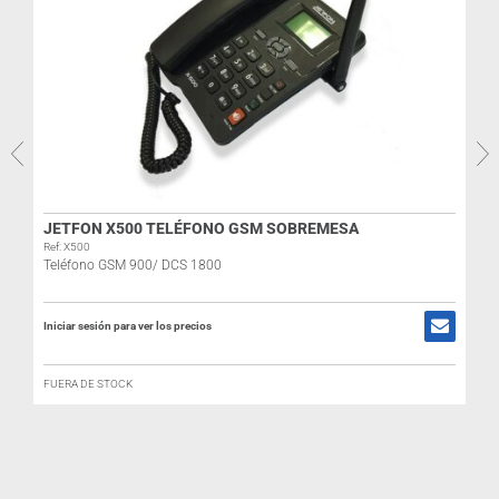
JETFON X500 TELÉFONO GSM SOBREMESA
Ref: X500
Teléfono GSM 900/ DCS 1800
Iniciar sesión para ver los precios
FUERA DE STOCK
R
I