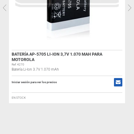
BATERÍA AP-5705 LI-ION 3,7V 1.070 MAH PARA
MOTOROLA
Ref: 4270
Batería Li-Ion 3.7V 1.070 mAh
Iniciar sesión para ver los precios
R
EN STOCK
I