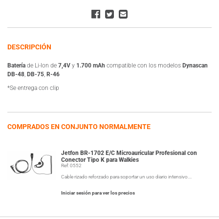
DESCRIPCIÓN
Batería
de Li-Ion de
7,4V
y
1.700 mAh
compatible con los modelos
Dynascan
DB-48
,
DB-75
,
R-46
*Se entrega con clip
COMPRADOS EN CONJUNTO NORMALMENTE
Jetfon BR-1702 E/C Microauricular Profesional con
Conector Tipo K para Walkies
Ref: 0552
Cable rizado reforzado para soportar un uso diario intensivo.…
Iniciar sesión para ver los precios