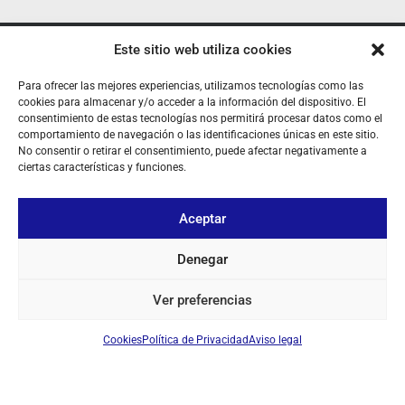
Este sitio web utiliza cookies
SOBRE NOSOTROS
Para ofrecer las mejores experiencias, utilizamos tecnologías como las
TU CUENTA
cookies para almacenar y/o acceder a la información del dispositivo. El
consentimiento de estas tecnologías nos permitirá procesar datos como el
CONTACTO
comportamiento de navegación o las identificaciones únicas en este sitio.
No consentir o retirar el consentimiento, puede afectar negativamente a
SÍGUENOS
ciertas características y funciones.
Aceptar
+ 34 933 348 800
Denegar
info@pihernz.com
Ver preferencias
Cookies
Política de Privacidad
Aviso legal
Linkedin
Instagram