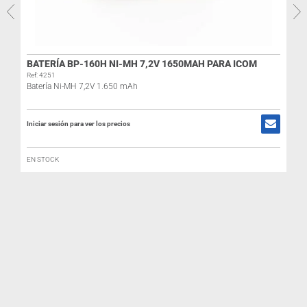
BATERÍA BP-160H NI-MH 7,2V 1650MAH PARA ICOM
Ref: 4251
Batería Ni-MH 7,2V 1.650 mAh
Iniciar sesión para ver los precios
EN STOCK
R
I