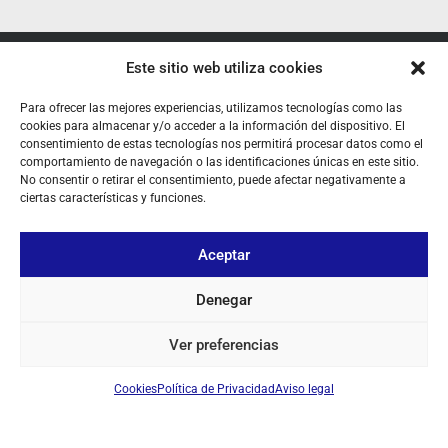
Este sitio web utiliza cookies
SOBRE NOSOTROS
Para ofrecer las mejores experiencias, utilizamos tecnologías como las
TU CUENTA
cookies para almacenar y/o acceder a la información del dispositivo. El
consentimiento de estas tecnologías nos permitirá procesar datos como el
CONTACTO
comportamiento de navegación o las identificaciones únicas en este sitio.
No consentir o retirar el consentimiento, puede afectar negativamente a
SÍGUENOS
ciertas características y funciones.
Aceptar
+ 34 933 348 800
Denegar
info@pihernz.com
Ver preferencias
Cookies
Política de Privacidad
Aviso legal
Linkedin
Instagram