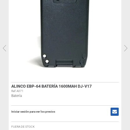
ALINCO EBP-64 BATERÍA 1600MAH DJ-V17
Ref: A071
Batería
Iniciar sesión para ver los precios
R
FUERA DE STOCK