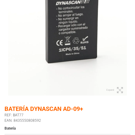
Expand
BATERÍA DYNASCAN AD-09+
REF: BAT77
EAN: 8435550808592
Batería