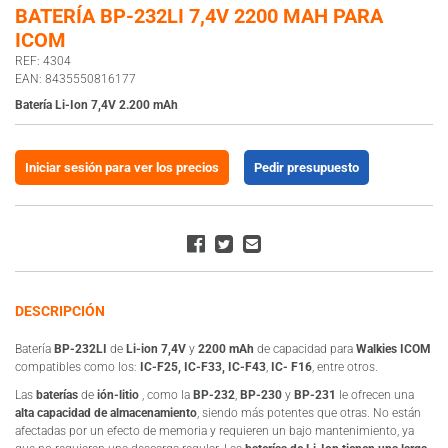
BATERÍA BP-232LI 7,4V 2200 MAH PARA
ICOM
REF: 4304
EAN: 8435550816177
Batería Li-Ion 7,4V 2.200 mAh
Iniciar sesión para ver los precios
Pedir presupuesto
DESCRIPCIÓN
Batería
BP-232LI
de
Li-ion 7,4V
y
2200 mAh
de capacidad para
Walkies ICOM
compatibles como los:
IC-F25,
IC-F33, IC-F43
,
IC- F16
, entre otros.
Las
baterías
de
ión-litio
, como la
BP-232
,
BP-230
y
BP-231
le ofrecen una
alta capacidad de almacenamiento
, siendo más potentes que otras. No están
afectadas por un efecto de memoria y requieren un bajo mantenimiento, ya