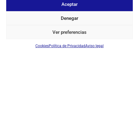
Aceptar
SOBRE NOSOTROS
Denegar
TU CUENTA
Ver preferencias
CONTACTO
Cookies
Política de Privacidad
Aviso legal
SÍGUENOS
+ 34 933 348 800
info@pihernz.com
Linkedin
Instagram