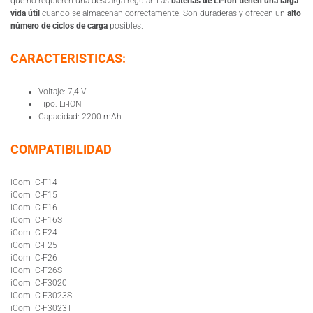
que no requieren una descarga regular. Las
baterías de Li-Ion tienen una larga
vida útil
cuando se almacenan correctamente. Son duraderas y ofrecen un
alto
número de ciclos de carga
posibles.
CARACTERISTICAS:
Voltaje: 7,4 V
Tipo: Li-ION
Capacidad: 2200 mAh
COMPATIBILIDAD
iCom IC-F14
iCom IC-F15
iCom IC-F16
iCom IC-F16S
iCom IC-F24
iCom IC-F25
iCom IC-F26
iCom IC-F26S
iCom IC-F3020
iCom IC-F3023S
iCom IC-F3023T