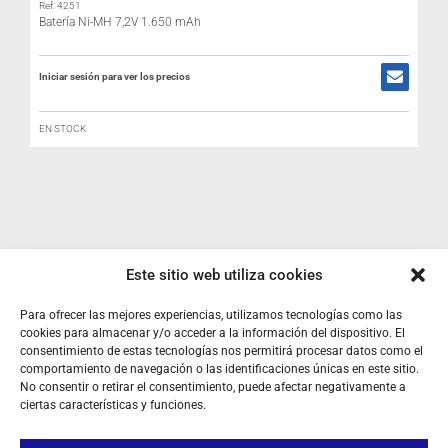
Ref: 4251
Batería Ni-MH 7,2V 1.650 mAh
Iniciar sesión para ver los precios
EN STOCK
R
Este sitio web utiliza cookies
Para ofrecer las mejores experiencias, utilizamos tecnologías como las
I
cookies para almacenar y/o acceder a la información del dispositivo. El
consentimiento de estas tecnologías nos permitirá procesar datos como el
comportamiento de navegación o las identificaciones únicas en este sitio.
No consentir o retirar el consentimiento, puede afectar negativamente a
ciertas características y funciones.