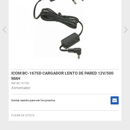
ICOM BC-167SD CARGADOR LENTO DE PARED 12V/500
MAH
Ref: BC167SD
R
Alimentador
Iniciar sesión para ver los precios
I
FUERA DE STOCK