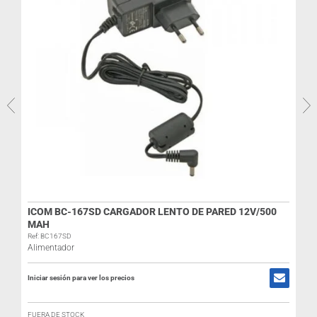
ICOM BC-167SD CARGADOR LENTO DE PARED 12V/500
MAH
R
Ref: BC167SD
Alimentador
I
Iniciar sesión para ver los precios
FUERA DE STOCK