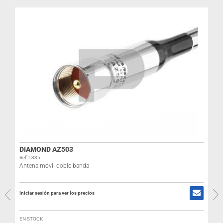
DIAMOND AZ503
Ref: 1335
Antena móvil doble banda
R
Iniciar sesión para ver los precios
I
EN STOCK