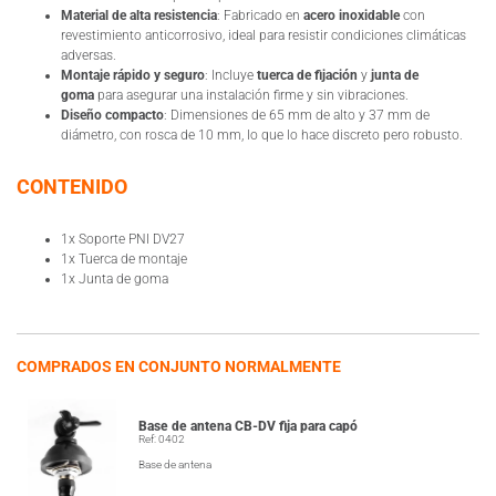
Material de alta resistencia
: Fabricado en
acero inoxidable
con
revestimiento anticorrosivo, ideal para resistir condiciones climáticas
adversas.
Montaje rápido y seguro
: Incluye
tuerca de fijación
y
junta de
goma
para asegurar una instalación firme y sin vibraciones.
Diseño compacto
: Dimensiones de 65 mm de alto y 37 mm de
diámetro, con rosca de 10 mm, lo que lo hace discreto pero robusto.
CONTENIDO
1x Soporte PNI DV27
1x Tuerca de montaje
1x Junta de goma
COMPRADOS EN CONJUNTO NORMALMENTE
Base de antena CB-DV fija para capó
Ref: 0402
Base de antena