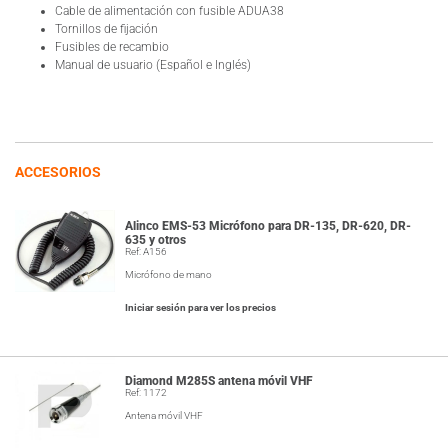
Cable de alimentación con fusible ADUA38
Tornillos de fijación
Fusibles de recambio
Manual de usuario (Español e Inglés)
ACCESORIOS
Alinco EMS-53 Micrófono para DR-135, DR-620, DR-
635 y otros
Ref: A156
Micrófono de mano
Iniciar sesión para ver los precios
Diamond M285S antena móvil VHF
Ref: 1172
Antena móvil VHF