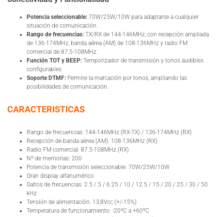
Potencia seleccionable:
70W/25W/10W para adaptarse a cualquier
situación de comunicación.
Rango de frecuencias:
TX/RX de 144-146MHz, con recepción ampliada
de 136-174MHz, banda aérea (AM) de 108-136MHz y radio FM
comercial de 87.5-108MHz.
Función TOT y BEEP:
Temporizador de transmisión y tonos audibles
configurables.
Soporte DTMF:
Permite la marcación por tonos, ampliando las
posibilidades de comunicación.
CARACTERISTICAS
Rango de frecuencias: 144-146MHz (RX-TX) / 136-174MHz (RX)
Recepción de banda aérea (AM): 108-136MHz (RX)
Radio FM comercial: 87.5-108MHz (RX)
Nº de memorias: 200
Potencia de transmisión seleccionable: 70W/25W/10W
Gran display alfanumérico
Saltos de frecuencias: 2.5 / 5 / 6.25 / 10 / 12.5 / 15 / 20 / 25 / 30 / 50
kHz
Tensión de alimentación: 13,8Vcc (+/-15%)
Temperatura de funcionamiento: -20ºC a +60ºC