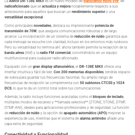
La
Alinco DR-138E MKII
es un nuevo modelo de
transceptor móvil VHF
de
radioaficionado
que se
actualiza y mejora
notablemente respecto a sus
antecesores para aquellos que buscan un
rendimiento superior
y una
versatilidad excepcional
.
Como principales
novedades
, destaca su impresionante
potencia de
transmisión de 70W
, que asegura comunicaciones robustas y de largo
alcance. La incorporación de un sistema de
reducción de ruido
garantiza que
cada mensaje se escuche con claridad, incluso en los entornos más ruidosos.
Pero su versatilidad no termina ahí: ahora también permite la recepción de la
banda aérea
(AM) y la
radio FM comercial
, convirtiéndolo en un equipo
multifuncional para cualquier radio-aficionado.
Equipado con un
gran display alfanumérico
, el
DR-138E MKII
ofrece una
interfaz intuitiva y fácil de leer.
Con 200 memorias disponibles
, tendrás espacio
de sobra para guardar tus frecuencias favoritas. Su amplio rango de
frecuencias de recepción se complementa con
50 subtonos CTCSS y 1024
DCS
, lo que te da un control total sobre tus comunicaciones.
Además, la radio incluye funciones avanzadas como el
bloqueo de teclado
,
múltiples modos de escaneo y **llamada selectiva** (2TONE, 5TONE, DTMF,
DTMF-ANI), ideales para aplicaciones profesionales y de seguridad. La función
de
reducción de ruido
y la opción de
apagado automático (APO)
mejoran la
experiencia de uso, mientras que el sistema de
alarma antirrobo
añade una
capa extra de seguridad.
Conectividad y Funcionalidad