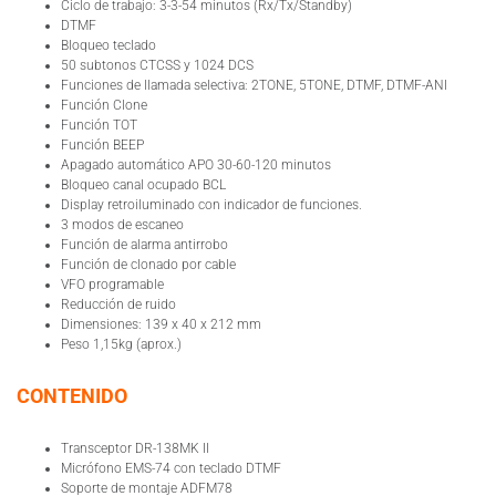
Ciclo de trabajo: 3-3-54 minutos (Rx/Tx/Standby)
DTMF
Bloqueo teclado
50 subtonos CTCSS y 1024 DCS
Funciones de llamada selectiva: 2TONE, 5TONE, DTMF, DTMF-ANI
Función Clone
Función TOT
Función BEEP
Apagado automático APO 30-60-120 minutos
Bloqueo canal ocupado BCL
Display retroiluminado con indicador de funciones.
3 modos de escaneo
Función de alarma antirrobo
Función de clonado por cable
VFO programable
Reducción de ruido
Dimensiones: 139 x 40 x 212 mm
Peso 1,15kg (aprox.)
CONTENIDO
Transceptor DR-138MK II
Micrófono EMS-74 con teclado DTMF
Soporte de montaje ADFM78