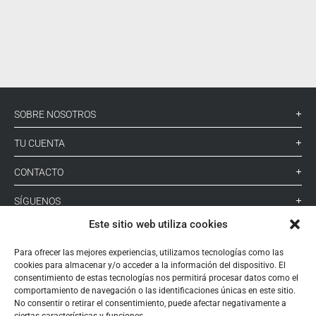
I
SOBRE NOSOTROS
TU CUENTA
CONTACTO
SÍGUENOS
Este sitio web utiliza cookies
+ 34 933 348 800
Para ofrecer las mejores experiencias, utilizamos tecnologías como las
cookies para almacenar y/o acceder a la información del dispositivo. El
consentimiento de estas tecnologías nos permitirá procesar datos como el
comportamiento de navegación o las identificaciones únicas en este sitio.
info@pihernz.com
No consentir o retirar el consentimiento, puede afectar negativamente a