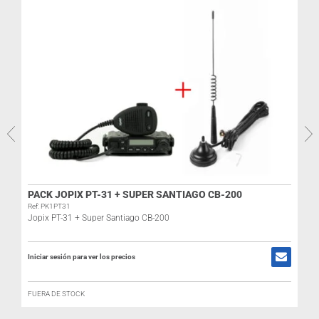
PACK JOPIX PT-31 + SUPER SANTIAGO CB-200
Ref: PK1PT31
Jopix PT-31 + Super Santiago CB-200
Iniciar sesión para ver los precios
R
FUERA DE STOCK