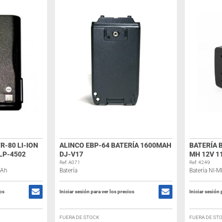
R-80 LI-ION
ALINCO EBP-64 BATERÍA 1600MAH
BATERÍA B
LP-4502
DJ-V17
MH 12V 1
Ref: A071
Ref: 4249
mAh
Batería
Batería NI
ios
Iniciar sesión para ver los precios
Iniciar sesión 
FUERA DE STOCK
FUERA DE ST