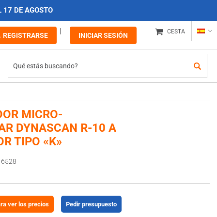
L 17 DE AGOSTO
CESTA
REGISTRARSE
INICIAR SESIÓN
OR MICRO-
AR DYNASCAN R-10 A
R TIPO «K»
16528
ara ver los precios
Pedir presupuesto