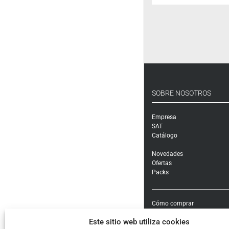
SOBRE NOSOTROS
Empresa
SAT
Catálogo
Novedades
Ofertas
Packs
Cómo comprar
Modalidades y costes de en
Este sitio web utiliza cookies
Garantía, cambios y devolu