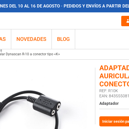
ES DEL 10 AL 16 DE AGOSTO · PEDIDOS Y ENVÍOS A PARTIR DE
ctor tipo «K»
AS
NOVEDADES
BLOG
os
lar Dynascan R-10 a conector tipo «K»
ADAPTAD
AURICUL
CONECTO
REF: R10K
EAN: 84355508
Adaptador
Iniciar sesión p