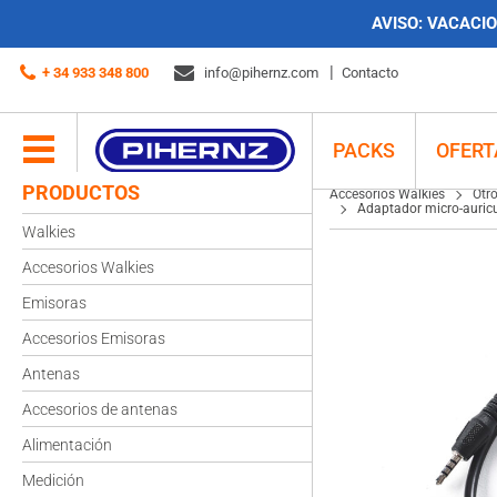
AVISO:
VACACION
Accesorios Walkies
Otros
Adaptador micro-auricular Dynascan R-10 a cone
+ 34 933 348 800
info@pihernz.com
Contacto
PACKS
OFERT
PRODUCTOS
Accesorios Walkies
Otr
Adaptador micro-auricu
Walkies
Accesorios Walkies
Emisoras
Accesorios Emisoras
Antenas
Accesorios de antenas
Alimentación
Medición