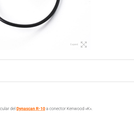
Expand
cular del
Dynascan R-10
a conector Kenwood «K».