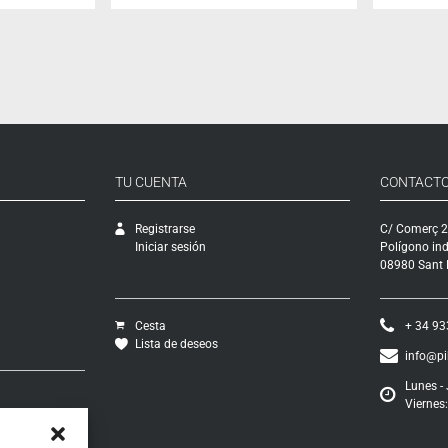
TU CUENTA
CONTACT
Registrarse
C/ Comerç 2
Iniciar sesión
Polígono ind
08980 Sant F
Cesta
+ 34 93
Lista de deseos
info@p
Lunes - 
Viernes:
vío
ciones