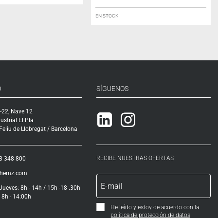
EN STOCK
O
SÍGUENOS
-22, Nave 12
Linkedin
Instagram
ustrial El Pla
eliu de Llobregat / Barcelona
RECIBE NUESTRAS OFERTAS
3 348 800
ihernz.com
Jueves: 8h - 14h / 15h -18 .30h
 8h - 14:00h
He leído y estoy de acuerdo con la
política de protección de datos