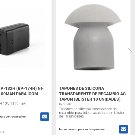
P-132H (BP-174H) NI-
TAPONES DE SILICONA
100MAH PARA ICOM
TRANSPARENTE DE RECAMBIO AC-
TAPON (BLÍSTER 10 UNIDADES)
-MH 12V 1100 mAh
Ref: 0592
Tapones de silicona transparente de
recambio para tubos acústicos en blíster
de 10 unidades.
para ver los precios
Iniciar sesión para ver los precios
OCK