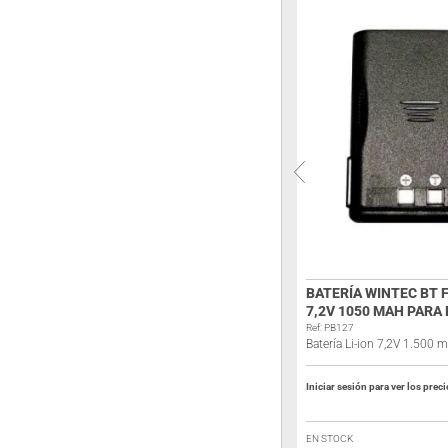
ALINCO EBP-51N BATERÍA
BATERÍA WINTEC BT F
1650MAH DJ-195E
7,2V 1050 MAH PARA 
Ref: A124A
Ref: PB127
Batería
Batería Li-ion 7,2V 1.500 
Iniciar sesión para ver los precios
Iniciar sesión para ver los prec
FUERA DE STOCK
EN STOCK