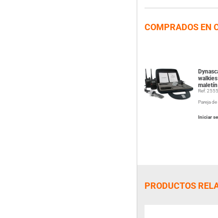
COMPRADOS EN 
Dynasc
walkie
maletín
Ref: 255
Pareja d
Iniciar s
PRODUCTOS REL