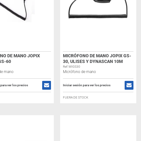
NO DE MANO JOPIX
MICRÓFONO DE MANO JOPIX GS-
GS-60
30, ULISES Y DYNASCAN 10M
Ref: MIGS30
de mano
Micrófono de mano
 para ver los precios
Iniciar sesión para ver los precios
FUERA DE STOCK