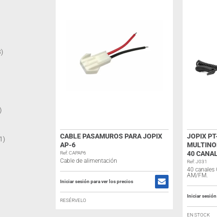
3)
)
CABLE PASAMUROS PARA JOPIX
JOPIX PT
1)
AP-6
MULTINO
40 CANA
Ref: CAPAP6
Cable de alimentación
Ref: J031
40 canales
AM/FM.
Iniciar sesión para ver los precios
Iniciar sesión
RESÉRVELO
EN STOCK