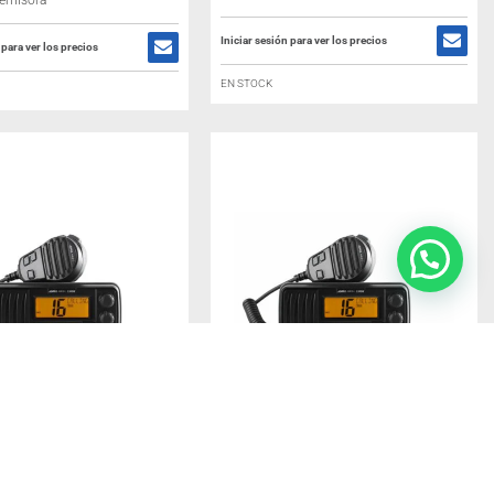
 emisora
Iniciar sesión para ver los precios
 para ver los precios
EN STOCK
ARINE 3300M EMISORA
JOPIX MARINE 3300M EMISORA