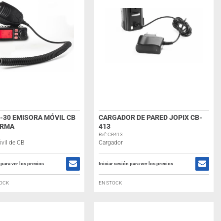
-30 EMISORA MÓVIL CB
CARGADOR DE PARED JOPIX CB-
ORMA
413
Ref: CR413
vil de CB
Cargador
 para ver los precios
Iniciar sesión para ver los precios
TOCK
EN STOCK