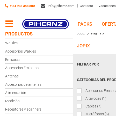
+ 34 933 348 800
info@pihernz.com
Contacto
Vacaciones d
PACKS
OFERT
PRODUCTOS
Jopix
Página 5
Walkies
JOPIX
Accesorios Walkies
Emisoras
FILTRAR POR
Accesorios Emisoras
Antenas
CATEGORÍAS DEL PRO
Accesorios de antenas
Accesorios Emisor
Alimentación
Altavoces
(1)
Medición
Cables
(7)
Receptores y scanners
Micrófonos
(5)