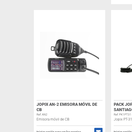
JOPIX AN-2 EMISORA MÓVIL DE
PACK JOP
CB
SANTIAG
Ref: AN2
Ref: PK1PT31
Emisora móvil de CB
Jopix PT-3
Iniciar sesión para ver los precios
Iniciar sesión