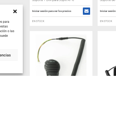
Soporte 1 DIN para Jopix AP-6
Soporte de
Iniciar sesión para ver los precios
Iniciar sesión
EN STOCK
EN STOCK
es para
 estas
ción o las
 puede
rencias
MICRÓFONO JOPIX MARINE
JOPIX M