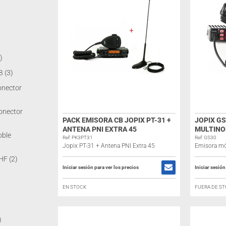
)
)
B
(3)
onector
onector
PACK EMISORA CB JOPIX PT-31 +
JOPIX GS
ANTENA PNI EXTRA 45
MULTIN
oble
Ref: PK3PT31
Ref: GS30
Jopix PT-31 + Antena PNI Extra 45
Emisora mó
VHF
(2)
Iniciar sesión para ver los precios
Iniciar sesión
EN STOCK
FUERA DE S
)