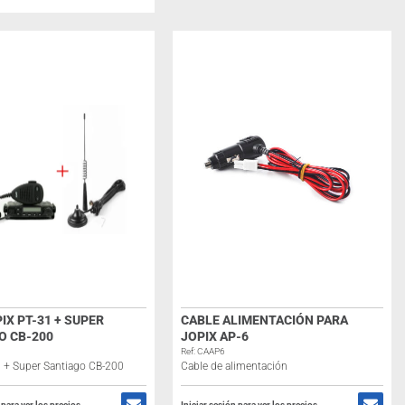
IX PT-31 + SUPER
CABLE ALIMENTACIÓN PARA
O CB-200
JOPIX AP-6
Ref: CAAP6
1 + Super Santiago CB-200
Cable de alimentación
 para ver los precios
Iniciar sesión para ver los precios