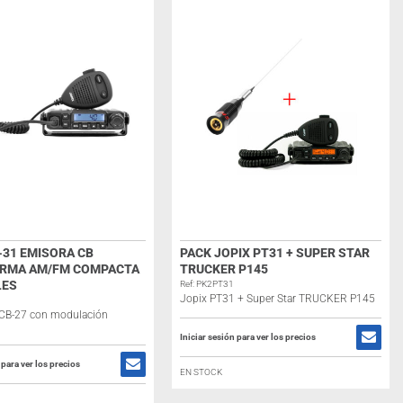
-31 EMISORA CB
PACK JOPIX PT31 + SUPER STAR
RMA AM/FM COMPACTA
TRUCKER P145
LES
Ref: PK2PT31
Jopix PT31 + Super Star TRUCKER P145
 CB-27 con modulación
Iniciar sesión para ver los precios
 para ver los precios
EN STOCK