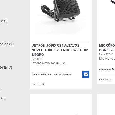
s
(28)
ación
(2)
JETFON JOPIX 024 ALTAVOZ
MICRÓFO
SUPLETORIO EXTERNO 5W 8 OHM
DORIS Y 
NEGRO
Ref: MIGS60
Micrófono 
Ref: 0274
Potencia máxima de 5 W.
tería
(3)
Iniciar sesión
Iniciar sesión para ver los precios
EN STOCK
EN STOCK
1)
s
(1)