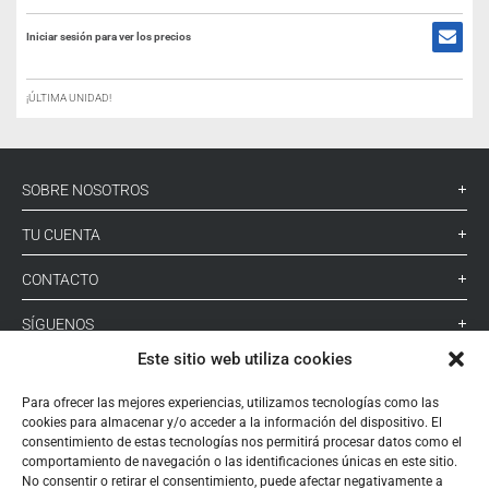
Iniciar sesión para ver los precios
¡ÚLTIMA UNIDAD!
SOBRE NOSOTROS
TU CUENTA
CONTACTO
SÍGUENOS
Este sitio web utiliza cookies
+ 34 933 348 800
Para ofrecer las mejores experiencias, utilizamos tecnologías como las
cookies para almacenar y/o acceder a la información del dispositivo. El
consentimiento de estas tecnologías nos permitirá procesar datos como el
comportamiento de navegación o las identificaciones únicas en este sitio.
info@pihernz.com
No consentir o retirar el consentimiento, puede afectar negativamente a