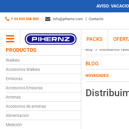
AVISO:
VACACION
+ 34 933 348 800
info@pihernz.com
Contacto
PACKS
OFERT
PRODUCTOS
Blog
Distribuimos Yaes
Walkies
BLOG
Accesorios Walkies
NOVEDADES
Emisoras
Accesorios Emisoras
Distribui
Antenas
Accesorios de antenas
Alimentación
Medición