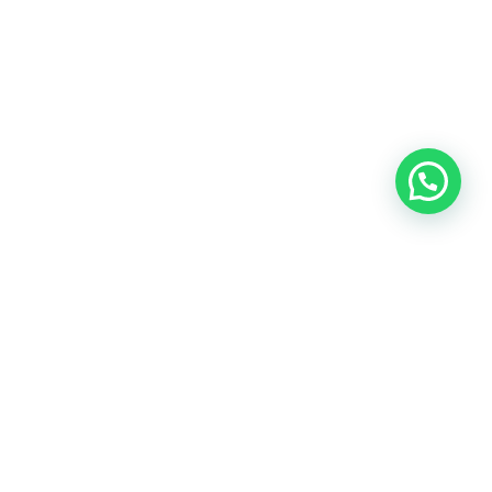
O
SÍGUENOS
-22, Nave 12
Linkedin
Instagram
ustrial El Pla
eliu de Llobregat / Barcelona
RECIBE NUESTRAS OFERTAS
3 348 800
ihernz.com