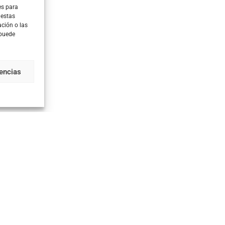
es para
 estas
ción o las
 puede
rencias
TU CUENTA
CONTACT
Registrarse
C/ Comerç 2
Iniciar sesión
Polígono ind
08980 Sant F
Cesta
+ 34 93
Lista de deseos
info@p