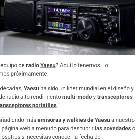
 equipo de
radio
Yaesu
? Aquí lo tenemos… o
emos próximamente.
 décadas,
Yaesu
ha sido un líder mundial en el diseño y
de radio alto rendimiento
multi-modo
y
transceptores
ransceptores portátiles
.
 añadiendo más
emisoras y walkies de Yaesu
a nuestro
ra página web a menudo para descubrir
las novedades
o
nosotros
si necesitas conocer la fecha de