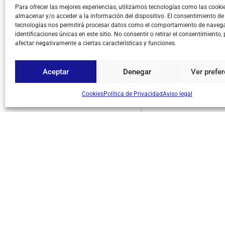
Para ofrecer las mejores experiencias, utilizamos tecnologías como las cooki
almacenar y/o acceder a la información del dispositivo. El consentimiento de
tecnologías nos permitirá procesar datos como el comportamiento de navega
identificaciones únicas en este sitio. No consentir o retirar el consentimiento,
afectar negativamente a ciertas características y funciones.
Aceptar
Denegar
Ver prefe
Cookies
Política de Privacidad
Aviso legal
SOBRE NOSOTROS
Empresa
SAT
Catálogo
Novedades
Ofertas
Packs